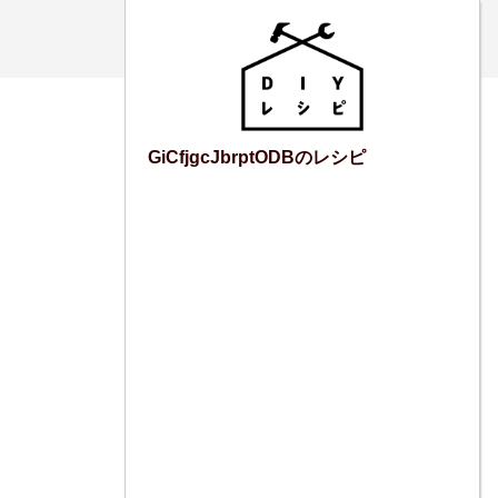
GiCfjgcJbrptODBのレシピ