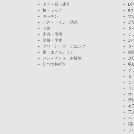
ドア・窓・建具
DI
棚・ラック
#
キッチン
賃
バス・トイレ・洗面
足
収納
ダ
家具・照明
シ
雑貨・小物
1×
グリーン・ガーデニング
タ
庭・エクステリア
簡
メンテナンス・お掃除
10
DIYのHowTo
収
グ
セ
エ
リ
オ
壁
有
工
ペ
端
フ