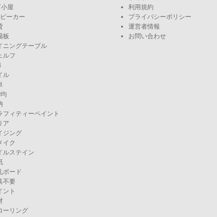
Y小屋
利用規約
スピーカー
プライバシーポリシー
貸
運営者情報
場板
お問い合わせ
イニングテーブル
ェルフ
4
イル
単
0均
納
ラフィティーペイント
リア
イジング
メイク
イルステイン
紙
孔ボード
具不要
イント
材
ローリング