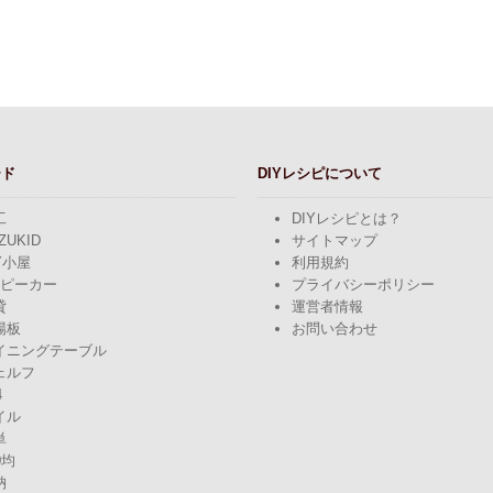
ード
DIYレシピについて
工
DIYレシピとは？
ZUKID
サイトマップ
Y小屋
利用規約
スピーカー
プライバシーポリシー
貸
運営者情報
場板
お問い合わせ
イニングテーブル
ェルフ
4
イル
単
0均
納