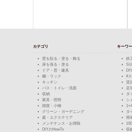
カテゴリ
キーワ
壁を貼る・塗る・飾る
鉄
床を張る・塗る
SU
ドア・窓・建具
DI
棚・ラック
#
キッチン
賃
バス・トイレ・洗面
足
収納
ダ
家具・照明
シ
雑貨・小物
1×
グリーン・ガーデニング
タ
庭・エクステリア
簡
メンテナンス・お掃除
10
DIYのHowTo
収