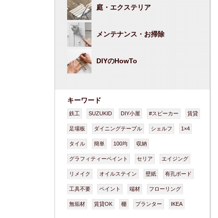
庭・エクステリア
メンテナンス・お掃除
DIYのHowTo
キーワード
鉄工
SUZUKID
DIY小屋
#スピーカー
賃貸
足場板
ダイニングテーブル
シェルフ
1×4
タイル
簡単
100均
収納
グラフィティーペイント
セリア
エイジング
リメイク
オイルステイン
壁紙
有孔ボード
工具不要
ペイント
端材
フローリング
無垢材
賃貸OK
棚
プランター
IKEA