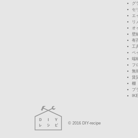
グ
セ
エ
リ
オ
壁
有
工
ペ
端
フ
無
賃
棚
プ
IK
© 2016 DIY-recipe