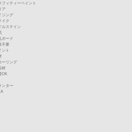
ラフィティーペイント
リア
イジング
メイク
イルステイン
紙
孔ボード
具不要
イント
材
ローリング
垢材
貸OK
ランター
EA