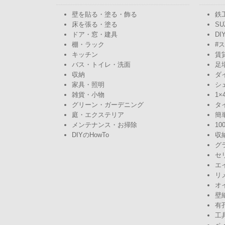
壁を貼る・塗る・飾る
鉄
床を張る・塗る
SU
ドア・窓・建具
DI
棚・ラック
#
キッチン
賃
バス・トイレ・洗面
足
収納
ダ
家具・照明
シ
雑貨・小物
1×
グリーン・ガーデニング
タ
庭・エクステリア
簡
メンテナンス・お掃除
10
DIYのHowTo
収
グ
セ
エ
リ
オ
壁
有
工