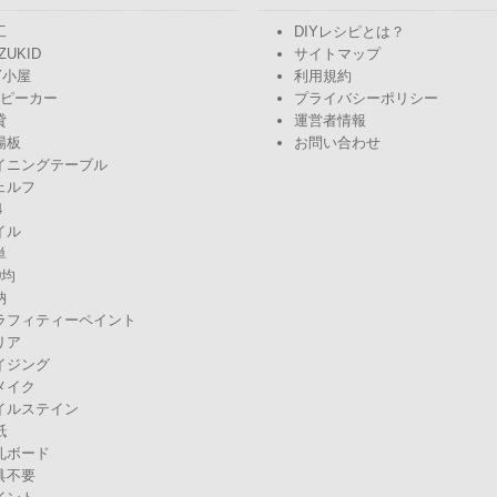
工
DIYレシピとは？
ZUKID
サイトマップ
Y小屋
利用規約
スピーカー
プライバシーポリシー
貸
運営者情報
場板
お問い合わせ
イニングテーブル
ェルフ
4
イル
単
0均
納
ラフィティーペイント
リア
イジング
メイク
イルステイン
紙
孔ボード
具不要