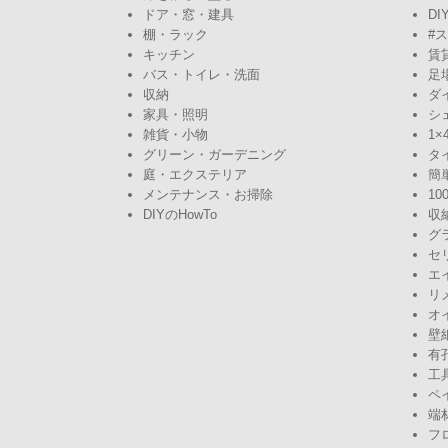
ドア・窓・建具
DI
棚・ラック
#
キッチン
賃
バス・トイレ・洗面
足
収納
ダ
家具・照明
シ
雑貨・小物
1×
グリーン・ガーデニング
タ
庭・エクステリア
簡
メンテナンス・お掃除
10
DIYのHowTo
収
グ
セ
エ
リ
オ
壁
有
工
ペ
端
フ