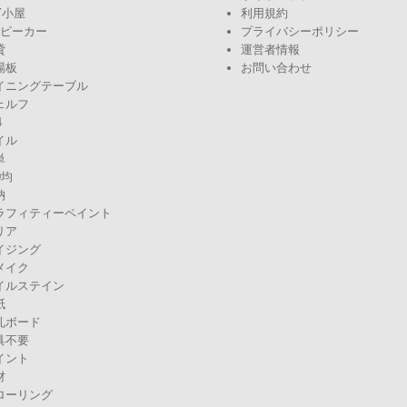
Y小屋
利用規約
スピーカー
プライバシーポリシー
貸
運営者情報
場板
お問い合わせ
イニングテーブル
ェルフ
4
イル
単
0均
納
ラフィティーペイント
リア
イジング
メイク
イルステイン
紙
孔ボード
具不要
イント
材
ローリング