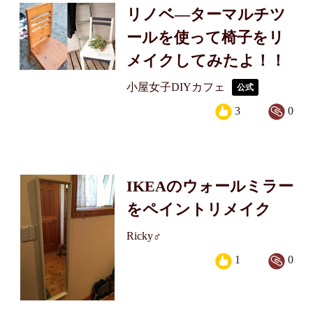
リノベ―ターマルチツ
ールを使って椅子をリ
メイクしてみたよ！！
小屋女子DIYカフェ
公式
3
0
IKEAのウォールミラー
をペイントリメイク
Ricky♂
1
0