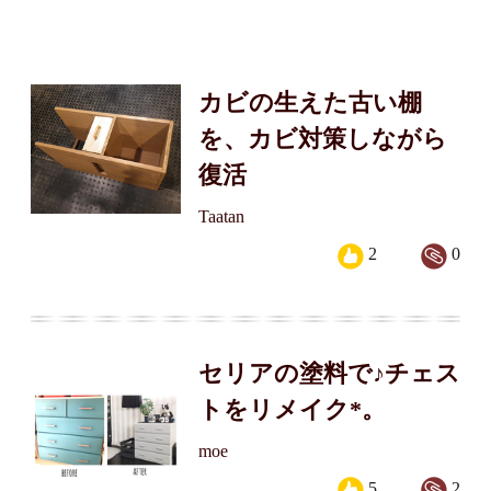
カビの生えた古い棚
を、カビ対策しながら
復活
Taatan
2
0
セリアの塗料で♪チェス
トをリメイク*。
moe
5
2