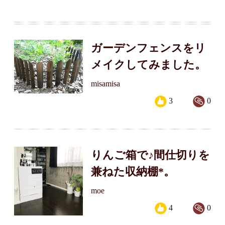
ガーデンフェンスをリ
メイクしてみました。
misamisa
3
0
りんご箱で♪間仕切りを
兼ねた収納棚*。
moe
4
0