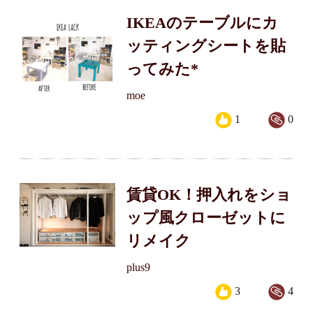
IKEAのテーブルにカ
ッティングシートを貼
ってみた*
moe
1
0
賃貸OK！押入れをショ
ップ風クローゼットに
リメイク
plus9
3
4