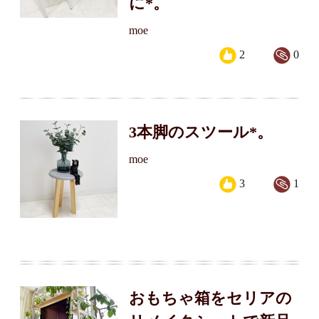
に*。
moe
2
0
3本脚のスツール*。
moe
3
1
おもちゃ箱をセリアの