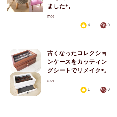
ました*。
moe
4
0
古くなったコレクショ
ンケースをカッティン
グシートでリメイク*。
moe
1
0