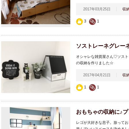
2017年03月25日
収
3
1
ソストレーネグレーネ
オシャレな雑貨屋さん♡ソスト
の収納を作りました☆
2017年04月21日
収
1
1
おもちゃの収納に♪プ
レゴが大好きな息子。放ってお
遊んでいいスペースを決めまし