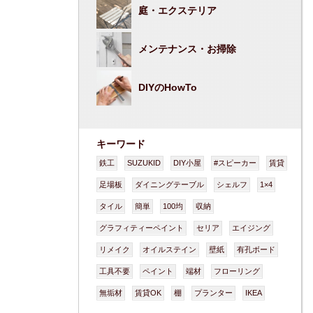
庭・エクステリア
メンテナンス・お掃除
DIYのHowTo
キーワード
鉄工
SUZUKID
DIY小屋
#スピーカー
賃貸
足場板
ダイニングテーブル
シェルフ
1×4
タイル
簡単
100均
収納
グラフィティーペイント
セリア
エイジング
リメイク
オイルステイン
壁紙
有孔ボード
工具不要
ペイント
端材
フローリング
無垢材
賃貸OK
棚
プランター
IKEA