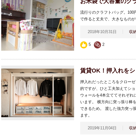
お米袋で大容量のク
流行りのクラフトバッグ。10
で作ると丈夫で、大きなものが
2018年10月31日
収
5
2
賃貸OK！押入れを
押入れだったところをクローゼ
的ですが、ひと工夫加えてショ
ウォールを4本立ててそれぞれ
います。 横方向に突っ張り棒
できるため。 渡した強力突っ
ます。
2019年11月04日
収