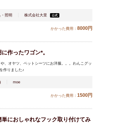
具・照明
株式会社大里
公式
8000円
かかった費用：
に作ったワゴン*。
ドや、オヤツ、ペットシーツにお洋服。。。わんこグッ
を作りました♪
納
moe
1500円
かかった費用：
簡単におしゃれなフック取り付けてみ