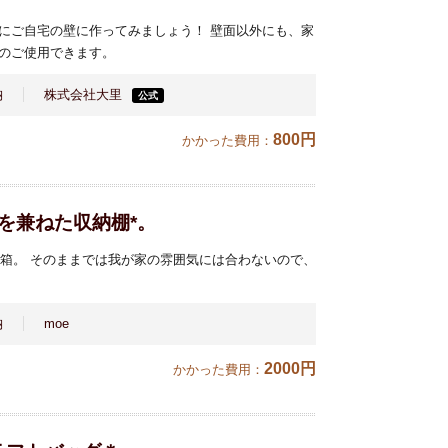
にご自宅の壁に作ってみましょう！ 壁面以外にも、家
のご使用できます。
納
株式会社大里
公式
800円
かかった費用：
を兼ねた収納棚*。
ご箱。 そのままでは我が家の雰囲気には合わないので、
納
moe
2000円
かかった費用：