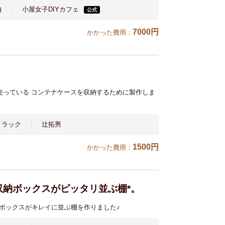
納
小屋女子DIYカフェ
公式
7000円
かかった費用：
で売っている コンテナケースを収納するために製作しま
・ラック
辻拓男
1500円
かかった費用：
収納ボックスがピッタリ並ぶ棚*。
ボックスがキレイに並ぶ棚を作りました♪