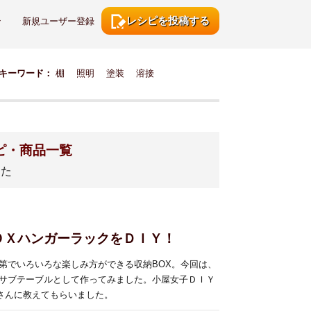
レシピを投稿する
ン
新規ユーザー登録
キーワード：
棚
照明
塗装
溶接
ピ・商品一覧
した
ＯＸハンガーラックをＤＩＹ！
第でいろいろな楽しみ方ができる収納BOX。今回は、
サブテーブルとして作ってみました。小屋女子ＤＩＹ
reeさんに教えてもらいました。