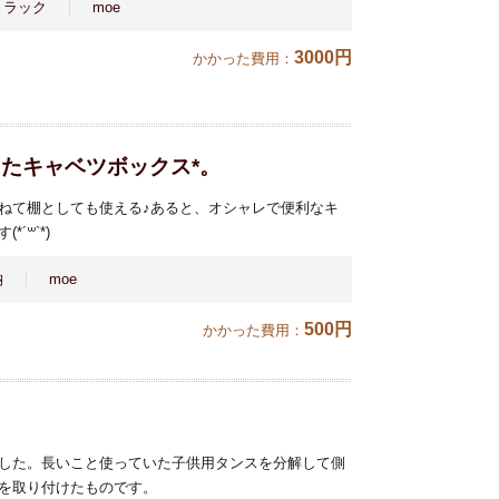
・ラック
moe
3000円
かかった費用：
ったキャベツボックス*。
ねて棚としても使える♪あると、オシャレで便利なキ
´꒳`*)
納
moe
500円
かかった費用：
した。長いこと使っていた子供用タンスを分解して側
を取り付けたものです。