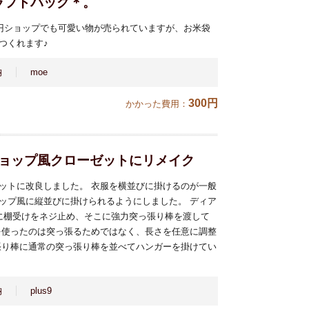
ラフトバッグ＊。
0円ショップでも可愛い物が売られていますが、お米袋
つくれます♪
納
moe
300円
かかった費用：
ショップ風クローゼットにリメイク
ットに改良しました。 衣服を横並びに掛けるのが一般
ップ風に縦並びに掛けられるようにしました。 ディア
に棚受けをネジ止め、そこに強力突っ張り棒を渡して
を使ったのは突っ張るためではなく、長さを任意に調整
張り棒に通常の突っ張り棒を並べてハンガーを掛けてい
納
plus9