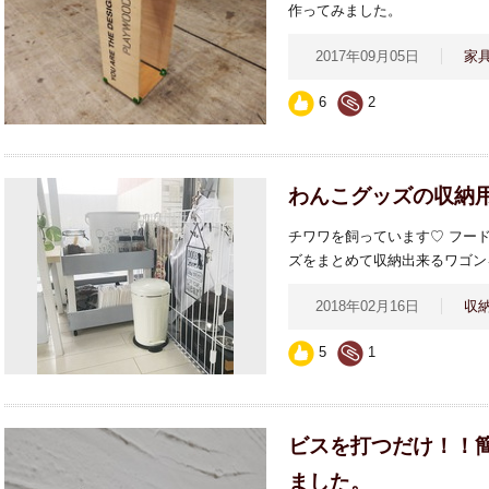
作ってみました。
2017年09月05日
家
6
2
わんこグッズの収納用
チワワを飼っています♡ フー
ズをまとめて収納出来るワゴン
2018年02月16日
収
5
1
ビスを打つだけ！！
ました。