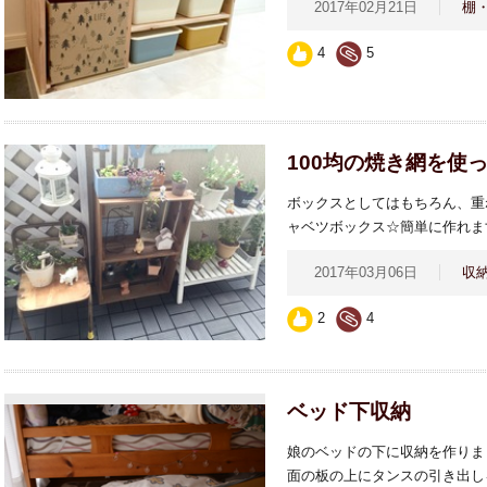
2017年02月21日
棚
4
5
100均の焼き網を使
ボックスとしてはもちろん、重
ャベツボックス☆簡単に作れます(*
2017年03月06日
収
2
4
ベッド下収納
娘のベッドの下に収納を作りま
面の板の上にタンスの引き出し