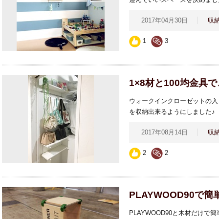
2017年04月30日
収
1
3
1×8材と100均金具
ウォークインクローゼットの入
を収納出来るようにしました♪
2017年08月14日
収
2
2
PLAYWOOD90
PLAYWOOD90と木材だけ