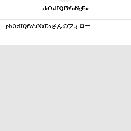
pbOzlIQfWuNgEo
pbOzlIQfWuNgEoさんのフォロー