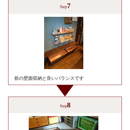
7
Step
前の壁面収納と良いバランスです
8
Step