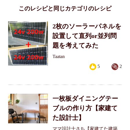
このレシピと同じカテゴリのレシピ
2枚のソーラーパネルを
設置して直列or並列問
題を考えてみた
Taatan
5
2
一枚板ダイニングテー
ブルの作り方【家建て
た設計士】
ママ設計士さち【家建てた建築