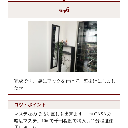
6
Step
完成です。 裏にフックを付けて、壁掛けにしまし
た☆
コツ・ポイント
マステなので貼り直しも出来ます。 mt CASAの
幅広マステ。10mで千円程度で購入し半分程度使
用しました。