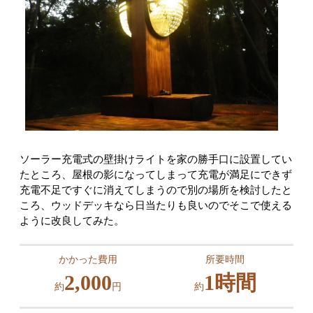
ソーラー充電式の壁掛けライトを家の勝手口に設置してい
たところ、屋根の影になってしまって充電が満足にできず
充電不足ですぐに消えてしまうので別の場所を検討したと
ころ、ウッドデッキなら日当たりも良いのでそこで使える
ように改良してみた。
かかった費用
所要時間
2,000
1時間
約
円
約