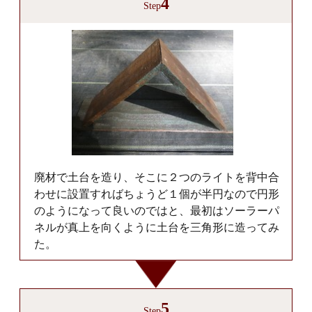
4
Step
廃材で土台を造り、そこに２つのライトを背中合
わせに設置すればちょうど１個が半円なので円形
のようになって良いのではと、最初はソーラーパ
ネルが真上を向くように土台を三角形に造ってみ
た。
5
Step