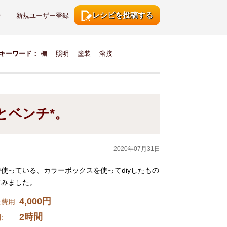
レシピを投稿する
ン
新規ユーザー登録
キーワード：
棚
照明
塗装
溶接
とベンチ*。
2020年07月31日
使っている、カラーボックスを使ってdiyしたもの
てみました。
4,000円
費用:
2時間
時間: