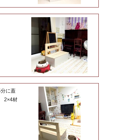
部分に蓋
2×4材