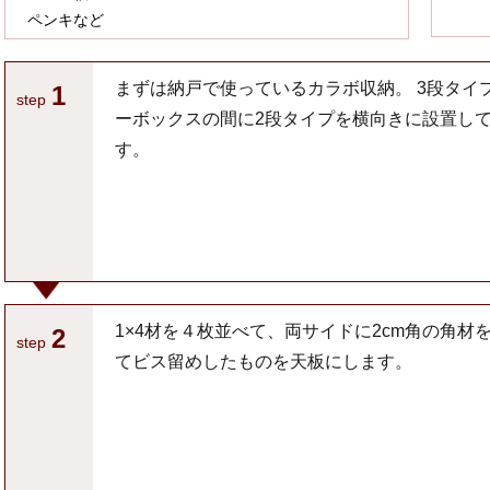
ペンキなど
まずは納戸で使っているカラボ収納。 3段タイ
1
step
ーボックスの間に2段タイプを横向きに設置し
す。
1×4材を４枚並べて、両サイドに2cm角の角材
2
step
てビス留めしたものを天板にします。