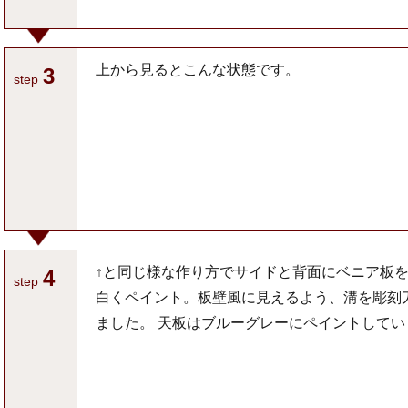
上から見るとこんな状態です。
3
step
↑と同じ様な作り方でサイドと背面にベニア板
4
step
白くペイント。板壁風に見えるよう、溝を彫刻
ました。 天板はブルーグレーにペイントしてい