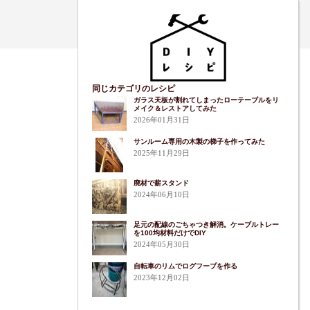
同じカテゴリのレシピ
ガラス天板が割れてしまったローテーブルをリ
メイク＆レストアしてみた
2026年01月31日
サンルーム専用の木製の梯子を作ってみた
2025年11月29日
廃材で薪スタンド
2024年06月10日
足元の配線のごちゃつき解消。ケーブルトレー
を100均材料だけでDIY
2024年05月30日
自転車のリムでログフープを作る
2023年12月02日