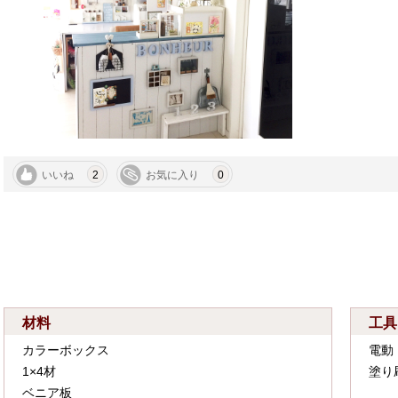
いいね
2
お気に入り
0
材料
工具
カラーボックス
電動
1×4材
塗り
ベニア板