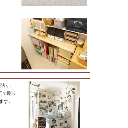
を貼り、
刀で彫り
ます。