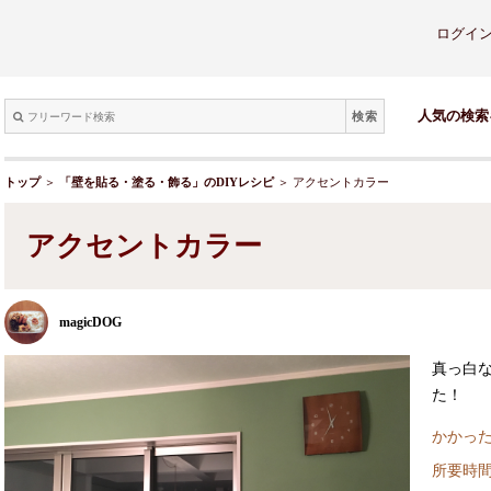
ログイ
検索
人気の検索
トップ
＞
「壁を貼る・塗る・飾る」のDIYレシピ
＞ アクセントカラー
アクセントカラー
magicDOG
真っ白
た！
かかった
所要