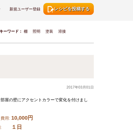
レシピを投稿する
ン
新規ユーザー登録
キーワード：
棚
照明
塗装
溶接
2017年03月01日
な部屋の壁にアクセントカラーで変化を付けまし
10,000円
費用:
１日
時間: