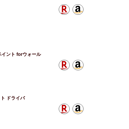
ント forウォール
クト ドライバ