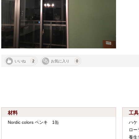
いいね
2
お気に入り
0
材料
工具
Nordic colors ペンキ 1缶
ハケ
ロー
養生