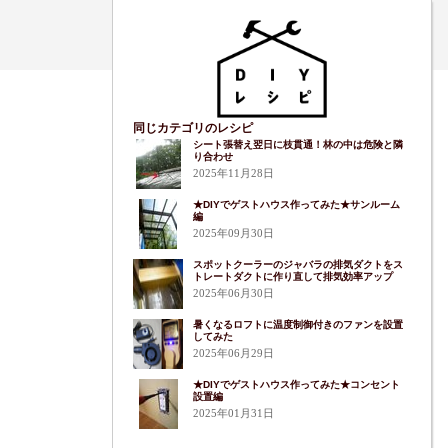
同じカテゴリのレシピ
シート張替え翌日に枝貫通！林の中は危険と隣
り合わせ
2025年11月28日
★DIYでゲストハウス作ってみた★サンルーム
編
2025年09月30日
スポットクーラーのジャバラの排気ダクトをス
トレートダクトに作り直して排気効率アップ
2025年06月30日
暑くなるロフトに温度制御付きのファンを設置
してみた
2025年06月29日
★DIYでゲストハウス作ってみた★コンセント
設置編
2025年01月31日