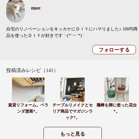
moe
自宅のリノベーションをキッカケにＤＩＹにハマりました♪ 100均商
品を使ったＤＩＹが好きです╰(*´︶`*)╯
投稿済みレシピ（141）
賃貸リフォーム。ベラ
テーブルリメイクとセ
麺棒を脚に使った花台
ンダ塗装*。
リア商品でマガジンラ
*。
ック*。
もっと見る