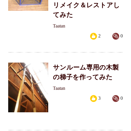
リメイク＆レストアし
てみた
Taatan
2
0
サンルーム専用の木製
の梯子を作ってみた
Taatan
3
0