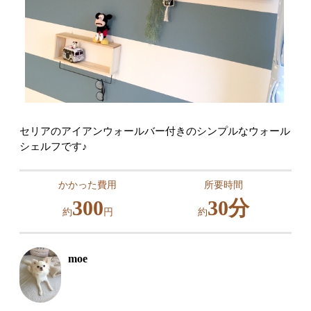
セリアのアイアンウォールバー付きのシンプルなウォール
シェルフです♪
かかった費用
所要時間
300
30分
約
円
約
moe