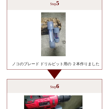
5
Step
ノコのブレード ドリルビット用の ２本作りました
6
Step