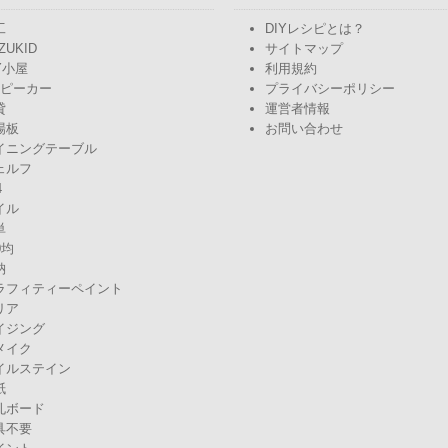
工
DIYレシピとは？
ZUKID
サイトマップ
Y小屋
利用規約
スピーカー
プライバシーポリシー
貸
運営者情報
場板
お問い合わせ
イニングテーブル
ェルフ
4
イル
単
0均
納
ラフィティーペイント
リア
イジング
メイク
イルステイン
紙
孔ボード
具不要