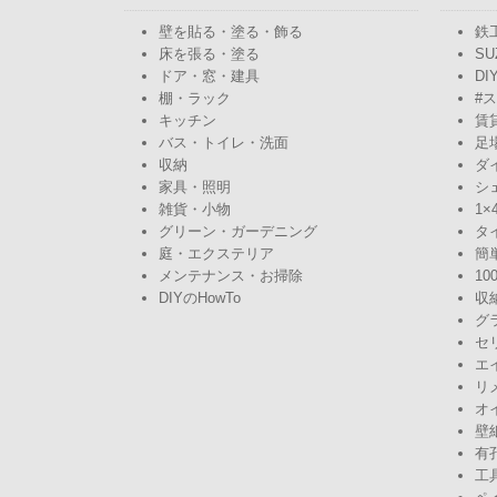
壁を貼る・塗る・飾る
鉄
床を張る・塗る
SU
ドア・窓・建具
DI
棚・ラック
#
キッチン
賃
バス・トイレ・洗面
足
収納
ダ
家具・照明
シ
雑貨・小物
1×
グリーン・ガーデニング
タ
庭・エクステリア
簡
メンテナンス・お掃除
10
DIYのHowTo
収
グ
セ
エ
リ
オ
壁
有
工