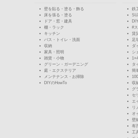
壁を貼る・塗る・飾る
鉄
床を張る・塗る
SU
ドア・窓・建具
DI
棚・ラック
#
キッチン
賃
バス・トイレ・洗面
足
収納
ダ
家具・照明
シ
雑貨・小物
1×
グリーン・ガーデニング
タ
庭・エクステリア
簡
メンテナンス・お掃除
10
DIYのHowTo
収
グ
セ
エ
リ
オ
壁
有
工