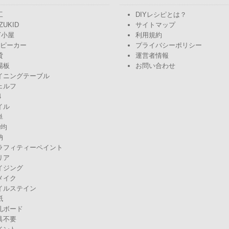
工
DIYレシピとは？
ZUKID
サイトマップ
Y小屋
利用規約
スピーカー
プライバシーポリシー
貸
運営者情報
場板
お問い合わせ
イニングテーブル
ェルフ
4
イル
単
0均
納
ラフィティーペイント
リア
イジング
メイク
イルステイン
紙
孔ボード
具不要