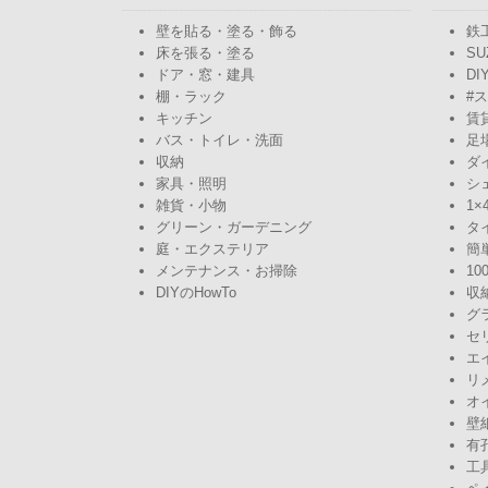
壁を貼る・塗る・飾る
鉄
床を張る・塗る
SU
ドア・窓・建具
DI
棚・ラック
#
キッチン
賃
バス・トイレ・洗面
足
収納
ダ
家具・照明
シ
雑貨・小物
1×
グリーン・ガーデニング
タ
庭・エクステリア
簡
メンテナンス・お掃除
10
DIYのHowTo
収
グ
セ
エ
リ
オ
壁
有
工