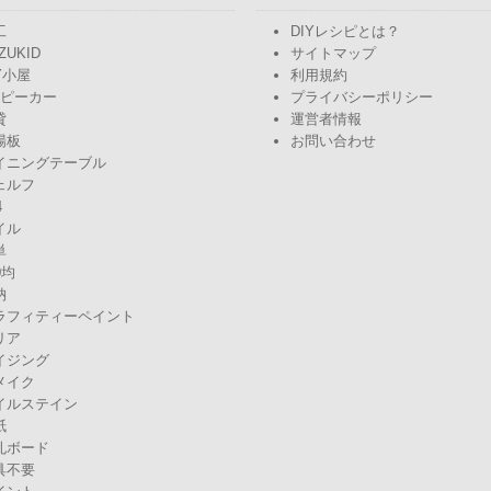
工
DIYレシピとは？
ZUKID
サイトマップ
Y小屋
利用規約
スピーカー
プライバシーポリシー
貸
運営者情報
場板
お問い合わせ
イニングテーブル
ェルフ
4
イル
単
0均
納
ラフィティーペイント
リア
イジング
メイク
イルステイン
紙
孔ボード
具不要