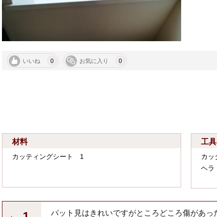
いいね
0
お気に入り
0
材料
工具
カッティングシート 1
カッ
ヘラ
パット見はきれいですがところどころ傷があっ
1