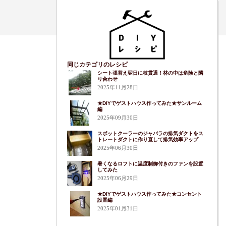
同じカテゴリのレシピ
シート張替え翌日に枝貫通！林の中は危険と隣
り合わせ
2025年11月28日
★DIYでゲストハウス作ってみた★サンルーム
編
2025年09月30日
スポットクーラーのジャバラの排気ダクトをス
トレートダクトに作り直して排気効率アップ
2025年06月30日
暑くなるロフトに温度制御付きのファンを設置
してみた
2025年06月29日
★DIYでゲストハウス作ってみた★コンセント
設置編
2025年01月31日