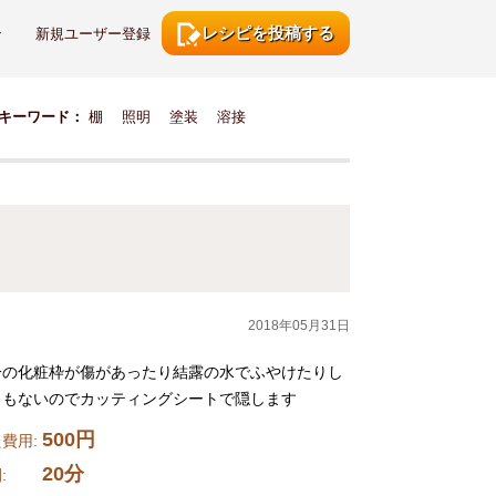
レシピを投稿する
ン
新規ユーザー登録
キーワード：
棚
照明
塗装
溶接
2018年05月31日
分の化粧枠が傷があったり結露の水でふやけたりし
ともないのでカッティングシートで隠します
500円
費用:
20分
時間: