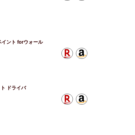
ント forウォール
クト ドライバ