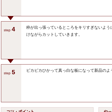
枠が出っ張っているところをキリすぎないよう
4
step
けながらカットしていきます。
ピカピカひかって真っ白な板になって新品のよ
5
step
コツ・ポイント
やっ