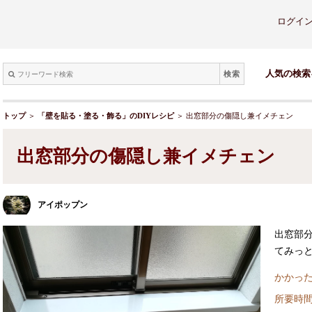
ログイ
検索
人気の検索
トップ
＞
「壁を貼る・塗る・飾る」のDIYレシピ
＞ 出窓部分の傷隠し兼イメチェン
出窓部分の傷隠し兼イメチェン
アイポップン
出窓部
てみっ
かかった
所要