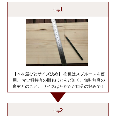
1
Step
【木材選びとサイズ決め】 樹種はスプルースを使
用。 マツ科特有の脂もほとんど無く、無味無臭の
良材とのこと。 サイズはただただ自分の好みで！
2
Step