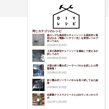
同じカテゴリのレシピ
超ロングな高枝切りチェーンソー＆高枝切り剪
定ばさみ（電動バッテリー式）を実用レベルで
作ってみた
2026年05月29日
３本の高枝切チェーンソーを連結して使えるか
試してみた
2026年04月30日
大型の折り畳み式ソーラーパネルを試したら問
題発覚！
2026年03月26日
折り畳み式ソーラーパネルを色々試してみた結
果
2026年02月28日
自家製クリスマスリースとLEDランタンのコラ
ボ
2025年12月24日