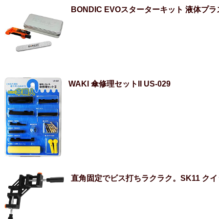
BONDIC EVOスターターキット 液体プ
WAKI 傘修理セットII US-029
直角固定でビス打ちラクラク。SK11 ク