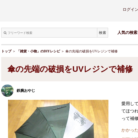
ログイ
検索
人気の検索
トップ
＞
「雑貨・小物」のDIYレシピ
＞ 傘の先端の破損をUVレジンで補修
傘の先端の破損をUVレジンで補修
鉄腕おやじ
愛用し
てほつ
って補
かかった