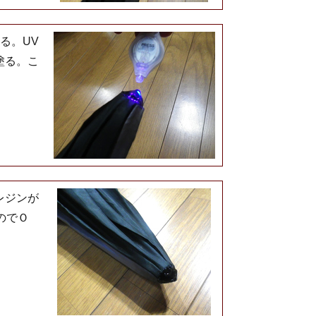
る。UV
塗る。こ
レジンが
のでＯ
。