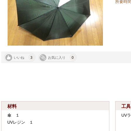
所要
いいね
3
お気に入り
0
材料
工具
傘 １
UV
UVレジン １