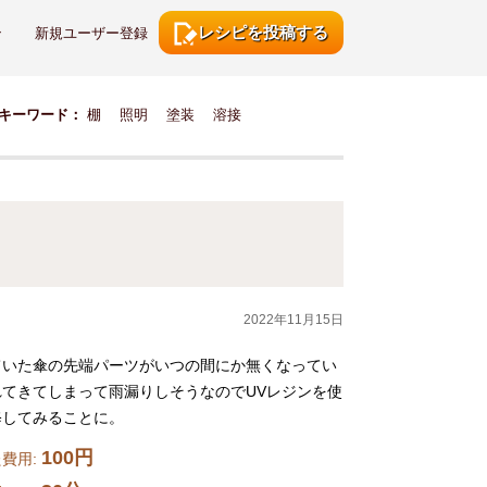
レシピを投稿する
ン
新規ユーザー登録
キーワード：
棚
照明
塗装
溶接
2022年11月15日
ていた傘の先端パーツがいつの間にか無くなってい
れてきてしまって雨漏りしそうなのでUVレジンを使
修してみることに。
100円
費用: