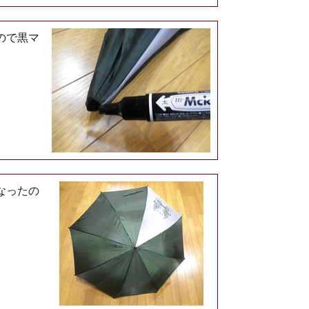
ので黒マ
なったの