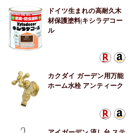
ドイツ生まれの高耐久木
材保護塗料|キシラデコー
ル
カクダイ ガーデン用万能
ホーム水栓 アンティーク
アイガーデン 流し台 ステ