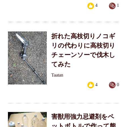
4
1
折れた高枝切りノコギ
リの代わりに高枝切り
チェーンソーで伐木し
てみた
Taatan
4
0
害獣用強力忌避剤をペ
ットボトルで作って熊