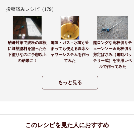
投稿済みレシピ（179）
酷暑対策で波板の屋根
電気・ガス・水道が止
超ロングな高枝切りチ
に遮熱塗料を塗ったら
まっても使える温水シ
ェーンソー＆高枝切り
下塗りなのに予想以上
ャワーシステムを作っ
剪定ばさみ（電動バッ
の結果に！
てみた
テリー式）を実用レベ
ルで作ってみた
もっと見る
このレシピを見た人におすすめ