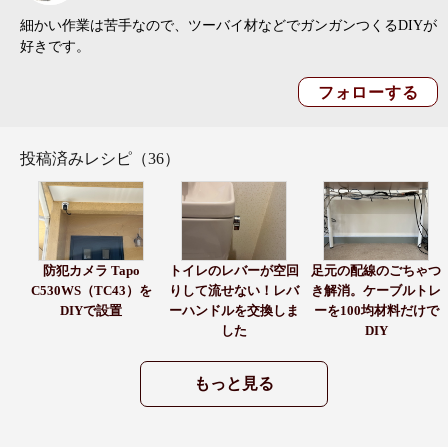
細かい作業は苦手なので、ツーバイ材などでガンガンつくるDIYが
好きです。
投稿済みレシピ（36）
防犯カメラ Tapo
トイレのレバーが空回
足元の配線のごちゃつ
C530WS（TC43）を
りして流せない！レバ
き解消。ケーブルトレ
DIYで設置
ーハンドルを交換しま
ーを100均材料だけで
した
DIY
もっと見る