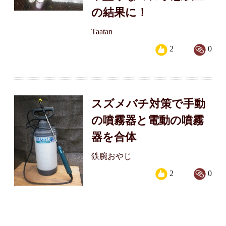
の結果に！
Taatan
2
0
スズメバチ対策で手動
の噴霧器と電動の噴霧
器を合体
鉄腕おやじ
2
0