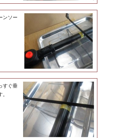
ーンソー
っすぐ垂
す。