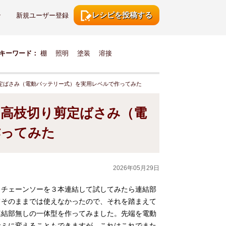
レシピを投稿する
ン
新規ユーザー登録
キーワード：
棚
照明
塗装
溶接
定ばさみ（電動バッテリー式）を実用レベルで作ってみた
高枝切り剪定ばさみ（電
作ってみた
2026年05月29日
りチェーンソーを３本連結して試してみたら連結部
てそのままでは使えなかったので、それを踏まえて
連結部無しの一体型を作ってみました。先端を電動
サミに変えることもできますが、これはこれでまた