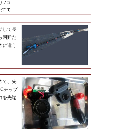
りノコ
だごて
結して長
ら困難だ
めに違う
めて、先
ICチップ
力を先端