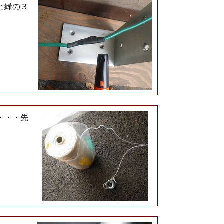
と緑の３
・・・先