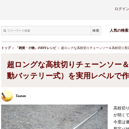
ログイ
検索
人気の検索
トップ
＞
「雑貨・小物」のDIYレシピ
＞ 超ロングな高枝切りチェーンソー＆高枝切り剪
超ロングな高枝切りチェーンソー＆
動バッテリー式）を実用レベルで
Taatan
高枝切
が弱く
今度は
剪定バ