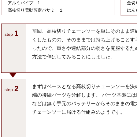
アルミパイプ 1
金切
高枝切り電動剪定バサミ １
はん
前回、高枝切りチェーンソーを単にそのまま連
1
step
くしたものの、そのままでは持ち上げることす
ったので、重さや連結部分の弱さを克服するた
方法で伸ばしてみることにしました。
まずはベースとなる高枝切りチェーンソーを決
2
step
端の接続パーツを分解します。 パーツ基盤には
などは無く手元のバッテリーからそのままの電
チェーンソーに届ける仕組みのようです。