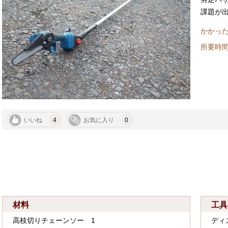
課題が
かかった
所要
いいね
4
お気に入り
0
材料
工具
高枝切りチェーンソー 1
ディ