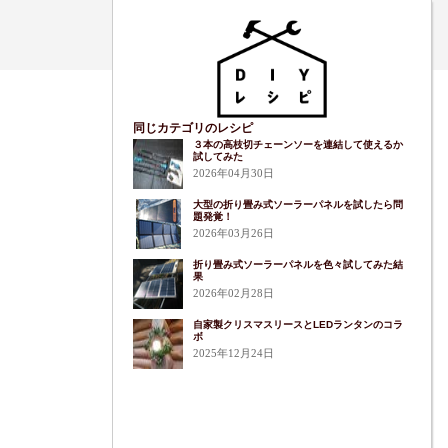
同じカテゴリのレシピ
３本の高枝切チェーンソーを連結して使えるか
試してみた
2026年04月30日
大型の折り畳み式ソーラーパネルを試したら問
題発覚！
2026年03月26日
折り畳み式ソーラーパネルを色々試してみた結
果
2026年02月28日
自家製クリスマスリースとLEDランタンのコラ
ボ
2025年12月24日