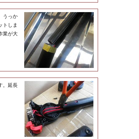
、うっか
ットしま
作業が大
す。延長