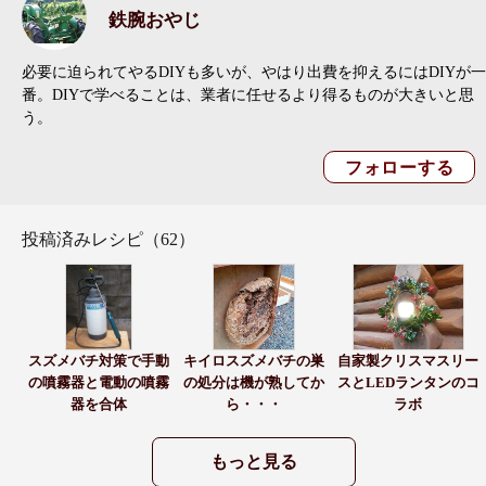
鉄腕おやじ
必要に迫られてやるDIYも多いが、やはり出費を抑えるにはDIYが一
番。DIYで学べることは、業者に任せるより得るものが大きいと思
う。
投稿済みレシピ（62）
スズメバチ対策で手動
キイロスズメバチの巣
自家製クリスマスリー
の噴霧器と電動の噴霧
の処分は機が熟してか
スとLEDランタンのコ
器を合体
ら・・・
ラボ
もっと見る