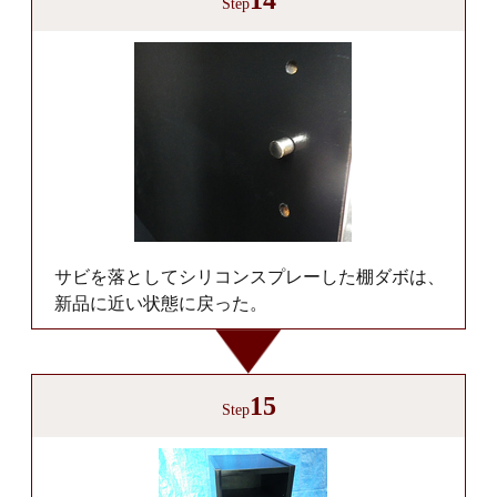
14
Step
サビを落としてシリコンスプレーした棚ダボは、
新品に近い状態に戻った。
15
Step