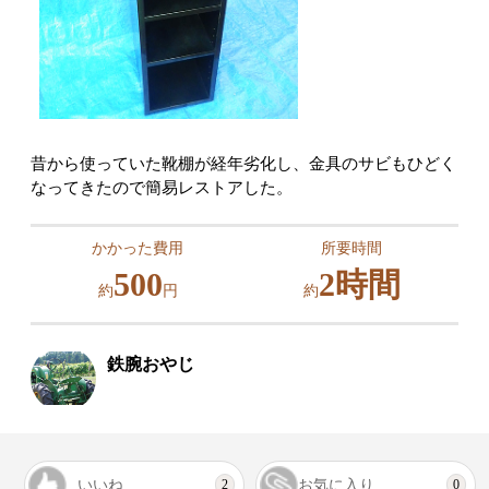
昔から使っていた靴棚が経年劣化し、金具のサビもひどく
なってきたので簡易レストアした。
かかった費用
所要時間
500
2時間
約
円
約
鉄腕おやじ
いいね
お気に入り
2
0