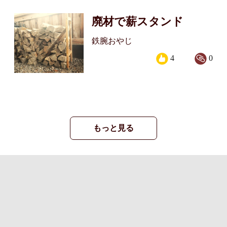
廃材で薪スタンド
鉄腕おやじ
4
0
もっと見る