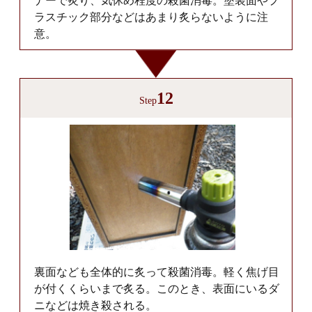
ナーで炙り、気休め程度の殺菌消毒。塗装面やプ
ラスチック部分などはあまり炙らないように注
意。
12
Step
裏面なども全体的に炙って殺菌消毒。軽く焦げ目
が付くくらいまで炙る。このとき、表面にいるダ
ニなどは焼き殺される。