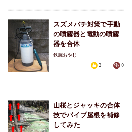
スズメバチ対策で手動
の噴霧器と電動の噴霧
器を合体
鉄腕おやじ
2
0
山桜とジャッキの合体
技でパイプ屋根を補修
してみた