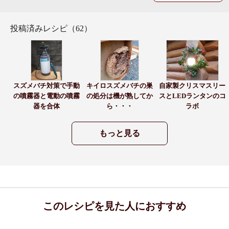
投稿済みレシピ（62）
スズメバチ対策で手動
キイロスズメバチの巣
自家製クリスマスリー
の噴霧器と電動の噴霧
の処分は機が熟してか
スとLEDランタンのコ
器を合体
ら・・・
ラボ
もっと見る
このレシピを見た人におすすめ