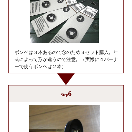
ボンベは３本あるので念のため３セット購入。年
式によって形が違うので注意。（実際に４バーナ
ーで使うボンベは２本）
6
Step