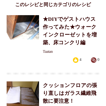
このレシピと同じカテゴリのレシピ
★DIYでゲストハウス
作ってみた★ウォーク
インクローゼットを増
築、床コンクリ編
Taatan
4
0
クッションフロアの張
り直しはガラス繊維飛
散に要注意！