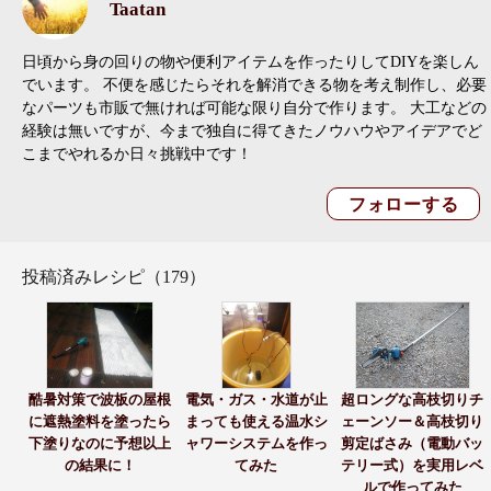
Taatan
日頃から身の回りの物や便利アイテムを作ったりしてDIYを楽しん
でいます。 不便を感じたらそれを解消できる物を考え制作し、必要
なパーツも市販で無ければ可能な限り自分で作ります。 大工などの
経験は無いですが、今まで独自に得てきたノウハウやアイデアでど
こまでやれるか日々挑戦中です！
投稿済みレシピ（179）
酷暑対策で波板の屋根
電気・ガス・水道が止
超ロングな高枝切りチ
に遮熱塗料を塗ったら
まっても使える温水シ
ェーンソー＆高枝切り
下塗りなのに予想以上
ャワーシステムを作っ
剪定ばさみ（電動バッ
の結果に！
てみた
テリー式）を実用レベ
ルで作ってみた