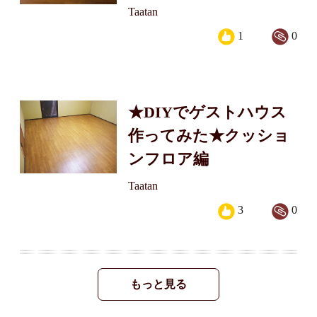
Taatan
1
0
★DIYでゲストハウス
作ってみた★クッショ
ンフロア編
Taatan
3
0
もっと見る