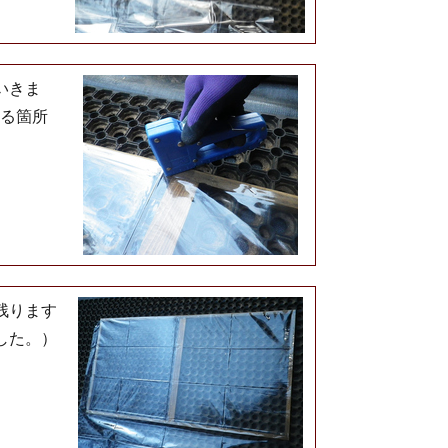
いきま
なる箇所
残ります
した。）