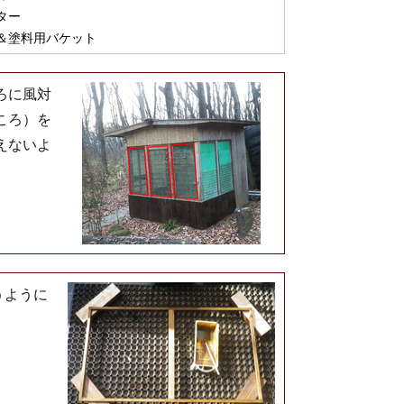
ター
＆塗料用バケット
ろに風対
ころ）を
えないよ
うように