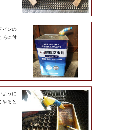
テインの
ころに付
いように
くやると