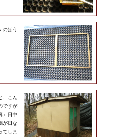
ケのほう
と、こん
のですが
真）日中
鶏が日な
ってしま