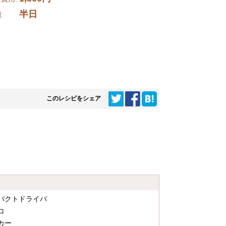
半日
時間:
このレシピをシェア
パクトドライバ
コ
カー