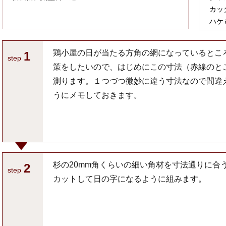
カッ
ハケ
鶏小屋の日が当たる方角の網になっているとこ
1
step
策をしたいので、はじめにこの寸法（赤線のと
測ります。１つづつ微妙に違う寸法なので間違
うにメモしておきます。
杉の20mm角くらいの細い角材を寸法通りに合
2
step
カットして日の字になるように組みます。