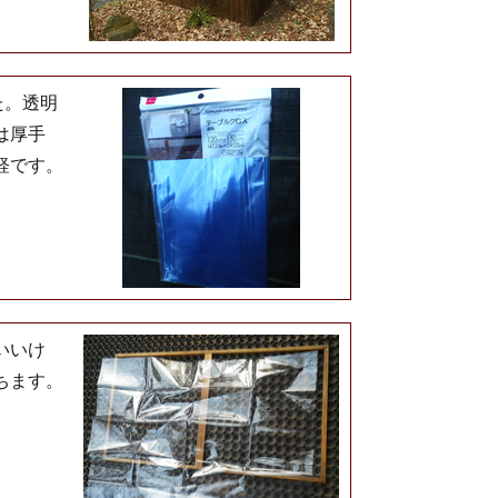
た。透明
は厚手
軽です。
いいけ
ちます。