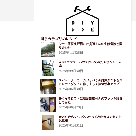
同じカテゴリのレシピ
シート張替え翌日に枝貫通！林の中は危険と隣
り合わせ
2025年11月28日
★DIYでゲストハウス作ってみた★サンルーム
編
2025年09月30日
スポットクーラーのジャバラの排気ダクトをス
トレートダクトに作り直して排気効率アップ
2025年06月30日
暑くなるロフトに温度制御付きのファンを設置
してみた
2025年06月29日
★DIYでゲストハウス作ってみた★コンセント
設置編
2025年01月31日