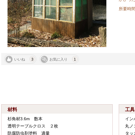
所要
いいね
3
お気に入り
1
材料
工具
杉角材3.6m 数本
イン
透明テーブルクロス ２枚
丸ノ
防腐防虫剤塗料 適量
タッ