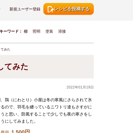
レシピを投稿する
ン
新規ユーザー登録
キーワード：
棚
照明
塗装
溶接
してみた
してみた
2022年01月19日
期、鶏（にわとり）小屋は冬の寒風にさらされて氷
なるので、羽毛を纏っているニワトリ達もさすがに
ろうと思い、防風することで少しでも夜の寒さをし
ようにしてみました。
1,500円
費用: