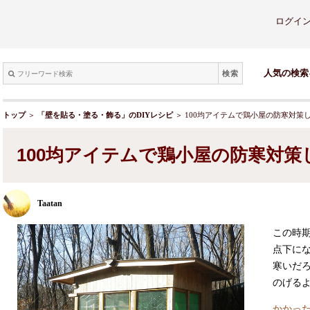
ログイ
検索
人気の検索
トップ
＞
「壁を貼る・塗る・飾る」のDIYレシピ
＞ 100均アイテムで鶏小屋の防寒対策
100均アイテムで鶏小屋の防寒対策
Taatan
この時
点下に
寒いだ
のげる
かかった