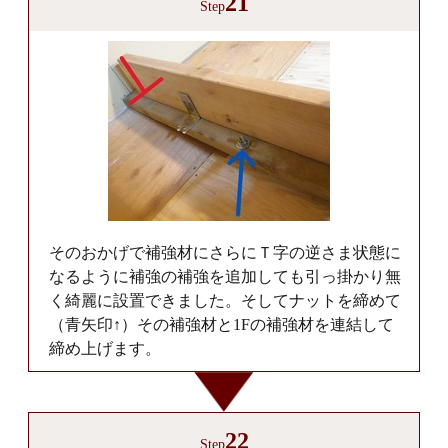
21
Step
そのおかげで補強材にさらにＴ字の逆さま状態に
なるように補強の補強を追加しても引っ掛かり無
く綺麗に設置できました。そしてナットを締めて
（青矢印↑）その補強材と1Fの補強材を連結して
締め上げます。
22
Step