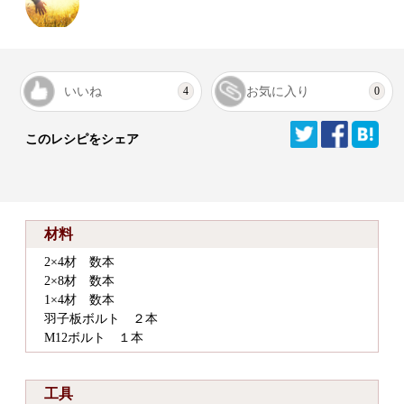
いいね
お気に入り
4
0
このレシピをシェア
材料
2×4材 数本
2×8材 数本
1×4材 数本
羽子板ボルト ２本
M12ボルト １本
工具