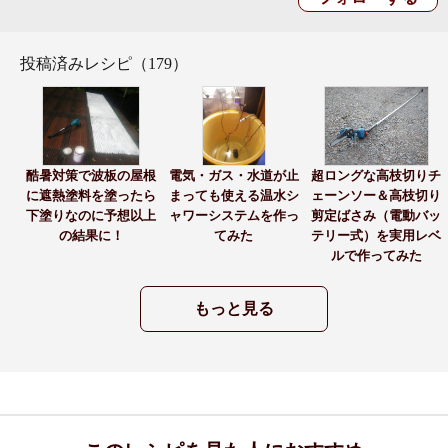
投稿済みレシピ（179）
酷暑対策で波板の屋根
電気・ガス・水道が止
超ロングな高枝切りチ
に遮熱塗料を塗ったら
まっても使える温水シ
ェーンソー＆高枝切り
下塗りなのに予想以上
ャワーシステムを作っ
剪定ばさみ（電動バッ
の結果に！
てみた
テリー式）を実用レベ
ルで作ってみた
もっと見る