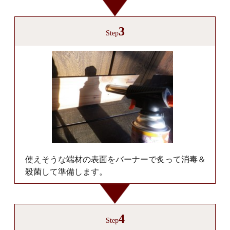
3
Step
使えそうな端材の表面をバーナーで炙って消毒＆
殺菌して準備します。
4
Step