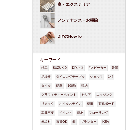
庭・エクステリア
メンテナンス・お掃除
DIYのHowTo
キーワード
鉄工
SUZUKID
DIY小屋
#スピーカー
賃貸
足場板
ダイニングテーブル
シェルフ
1×4
タイル
簡単
100均
収納
グラフィティーペイント
セリア
エイジング
リメイク
オイルステイン
壁紙
有孔ボード
工具不要
ペイント
端材
フローリング
無垢材
賃貸OK
棚
プランター
IKEA