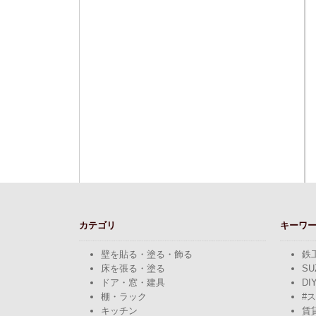
カテゴリ
キーワ
壁を貼る・塗る・飾る
鉄
床を張る・塗る
SU
ドア・窓・建具
DI
棚・ラック
#
キッチン
賃