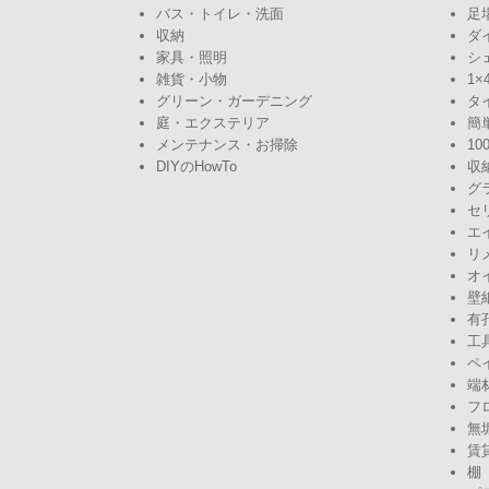
バス・トイレ・洗面
足
収納
ダ
家具・照明
シ
雑貨・小物
1×
グリーン・ガーデニング
タ
庭・エクステリア
簡
メンテナンス・お掃除
10
DIYのHowTo
収
グ
セ
エ
リ
オ
壁
有
工
ペ
端
フ
無
賃
棚