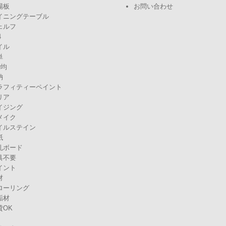
場板
お問い合わせ
イニングテーブル
ェルフ
4
イル
単
0均
納
ラフィティーペイント
リア
イジング
メイク
イルステイン
紙
孔ボード
具不要
イント
材
ローリング
垢材
貸OK