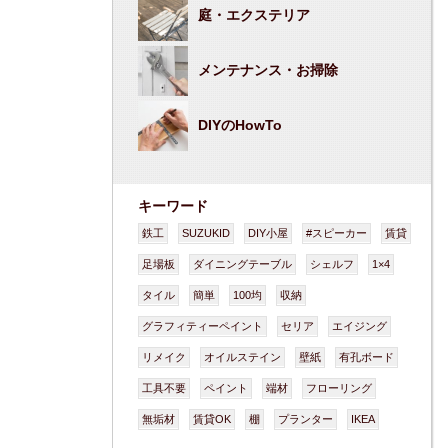
庭・エクステリア
メンテナンス・お掃除
DIYのHowTo
キーワード
鉄工
SUZUKID
DIY小屋
#スピーカー
賃貸
足場板
ダイニングテーブル
シェルフ
1×4
タイル
簡単
100均
収納
グラフィティーペイント
セリア
エイジング
リメイク
オイルステイン
壁紙
有孔ボード
工具不要
ペイント
端材
フローリング
無垢材
賃貸OK
棚
プランター
IKEA