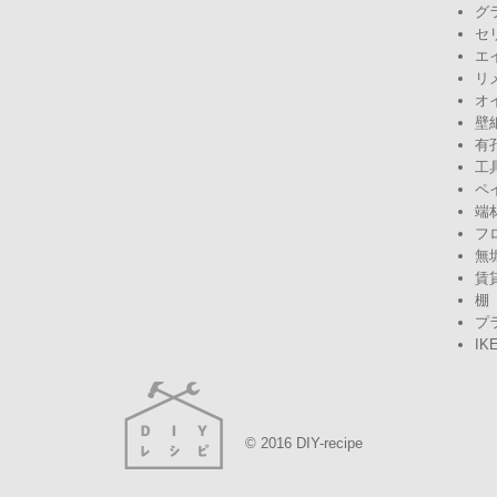
グ
セ
エ
リ
オ
壁
有
工
ペ
端
フ
無
賃
棚
プ
IK
© 2016 DIY-recipe