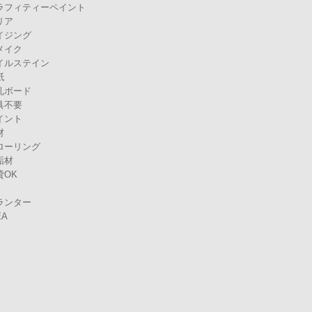
ラフィティーペイント
リア
イジング
メイク
イルステイン
紙
孔ボード
具不要
イント
材
ローリング
垢材
貸OK
ランター
EA