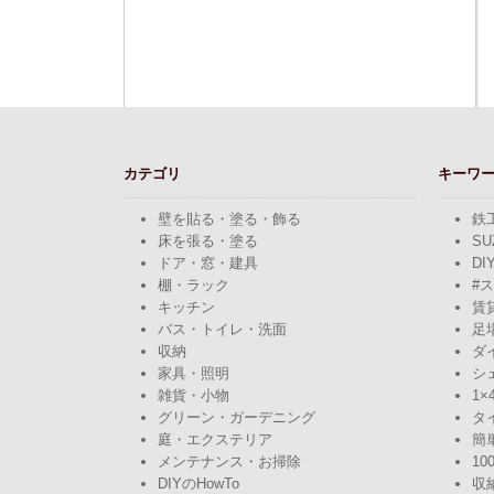
カテゴリ
キーワ
壁を貼る・塗る・飾る
鉄
床を張る・塗る
SU
ドア・窓・建具
DI
棚・ラック
#
キッチン
賃
バス・トイレ・洗面
足
収納
ダ
家具・照明
シ
雑貨・小物
1×
グリーン・ガーデニング
タ
庭・エクステリア
簡
メンテナンス・お掃除
10
DIYのHowTo
収