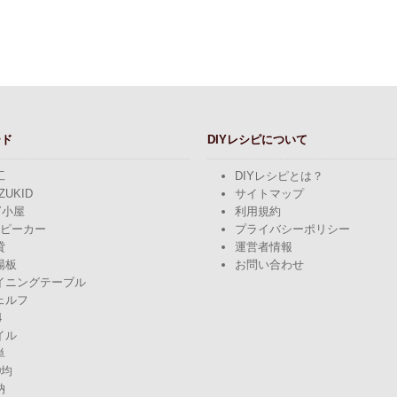
ード
DIYレシピについて
工
DIYレシピとは？
ZUKID
サイトマップ
Y小屋
利用規約
スピーカー
プライバシーポリシー
貸
運営者情報
場板
お問い合わせ
イニングテーブル
ェルフ
4
イル
単
0均
納