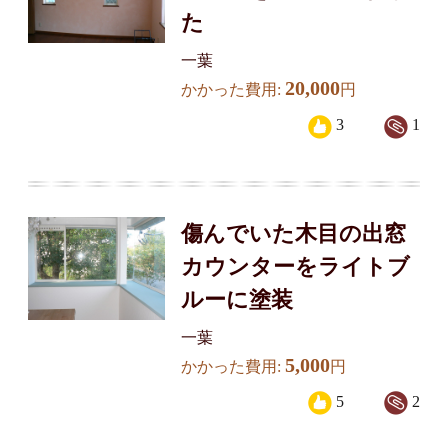
た
一葉
20,000
かかった費用:
円
3
1
傷んでいた木目の出窓
カウンターをライトブ
ルーに塗装
一葉
5,000
かかった費用:
円
5
2