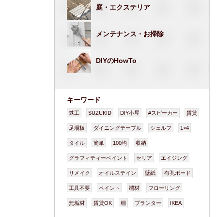
庭・エクステリア
メンテナンス・お掃除
DIYのHowTo
キーワード
鉄工
SUZUKID
DIY小屋
#スピーカー
賃貸
足場板
ダイニングテーブル
シェルフ
1×4
タイル
簡単
100均
収納
グラフィティーペイント
セリア
エイジング
リメイク
オイルステイン
壁紙
有孔ボード
工具不要
ペイント
端材
フローリング
無垢材
賃貸OK
棚
プランター
IKEA