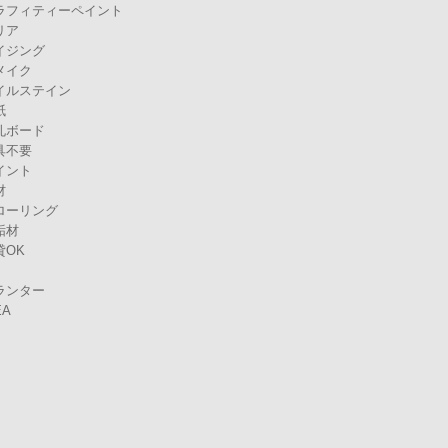
ラフィティーペイント
リア
イジング
メイク
イルステイン
紙
孔ボード
具不要
イント
材
ローリング
垢材
貸OK
ランター
EA