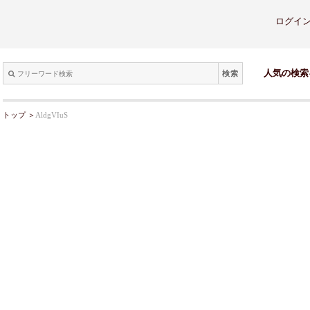
ログイ
検索
人気の検索
トップ
＞
AldgVIuS