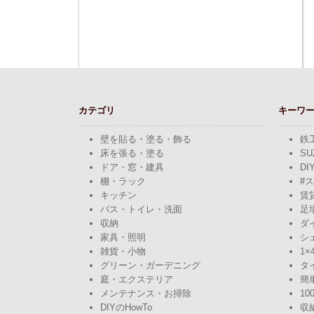
カテゴリ
キーワ
壁を貼る・塗る・飾る
鉄
床を張る・塗る
SU
ドア・窓・建具
DI
棚・ラック
#
キッチン
賃
バス・トイレ・洗面
足
収納
ダ
家具・照明
シ
雑貨・小物
1×
グリーン・ガーデニング
タ
庭・エクステリア
簡
メンテナンス・お掃除
10
DIYのHowTo
収