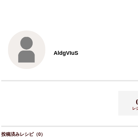
AldgVIuS
レ
投稿済みレシピ（0）