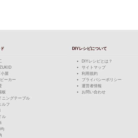
ード
DIYレシピについて
工
DIYレシピとは？
ZUKID
サイトマップ
Y小屋
利用規約
スピーカー
プライバシーポリシー
貸
運営者情報
場板
お問い合わせ
イニングテーブル
ェルフ
4
イル
単
0均
納