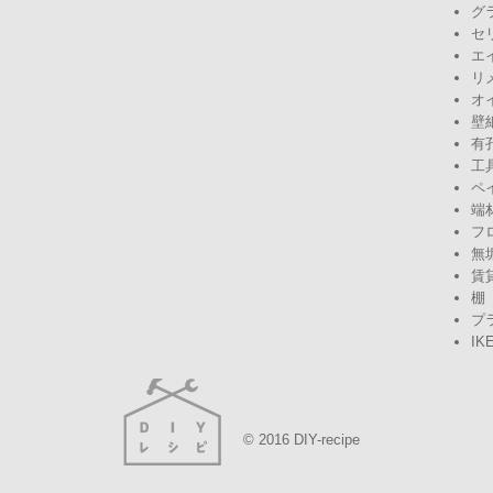
グ
セ
エ
リ
オ
壁
有
工
ペ
端
フ
無
賃
棚
プ
IK
© 2016 DIY-recipe