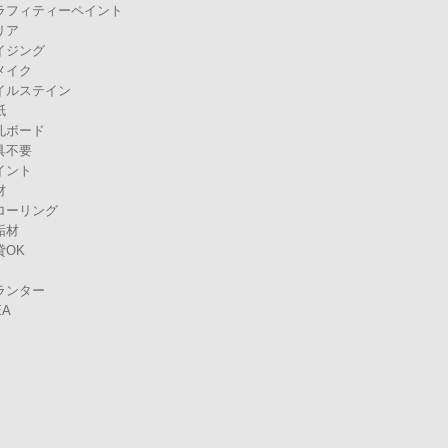
ラフィティーペイント
リア
イジング
メイク
イルステイン
紙
孔ボード
具不要
イント
材
ローリング
垢材
貸OK
ランター
EA