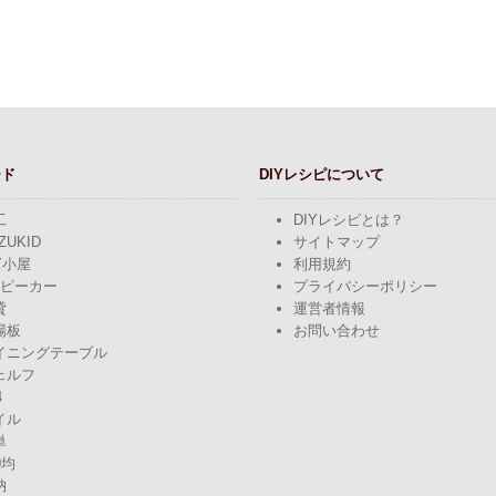
ード
DIYレシピについて
工
DIYレシピとは？
ZUKID
サイトマップ
Y小屋
利用規約
スピーカー
プライバシーポリシー
貸
運営者情報
場板
お問い合わせ
イニングテーブル
ェルフ
4
イル
単
0均
納