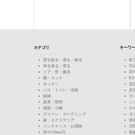
カテゴリ
キーワ
壁を貼る・塗る・飾る
鉄
床を張る・塗る
SU
ドア・窓・建具
DI
棚・ラック
#
キッチン
賃
バス・トイレ・洗面
足
収納
ダ
家具・照明
シ
雑貨・小物
1×
グリーン・ガーデニング
タ
庭・エクステリア
簡
メンテナンス・お掃除
10
DIYのHowTo
収