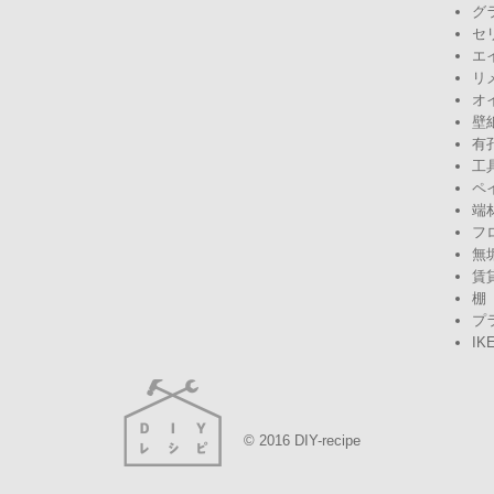
グ
セ
エ
リ
オ
壁
有
工
ペ
端
フ
無
賃
棚
プ
IK
© 2016 DIY-recipe