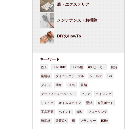
庭・エクステリア
メンテナンス・お掃除
DIYのHowTo
キーワード
鉄工
SUZUKID
DIY小屋
#スピーカー
賃貸
足場板
ダイニングテーブル
シェルフ
1×4
タイル
簡単
100均
収納
グラフィティーペイント
セリア
エイジング
リメイク
オイルステイン
壁紙
有孔ボード
工具不要
ペイント
端材
フローリング
無垢材
賃貸OK
棚
プランター
IKEA