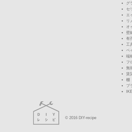
グ
セ
エ
リ
オ
壁
有
工
ペ
端
フ
無
賃
棚
プ
IK
© 2016 DIY-recipe