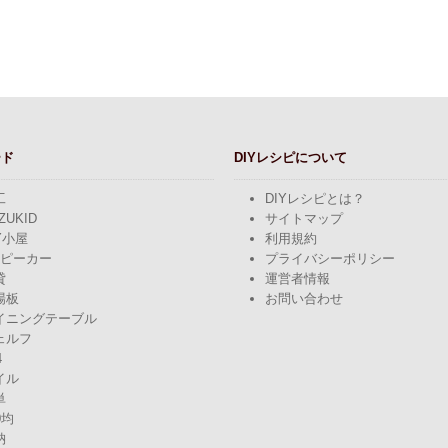
ード
DIYレシピについて
工
DIYレシピとは？
ZUKID
サイトマップ
Y小屋
利用規約
スピーカー
プライバシーポリシー
貸
運営者情報
場板
お問い合わせ
イニングテーブル
ェルフ
4
イル
単
0均
納