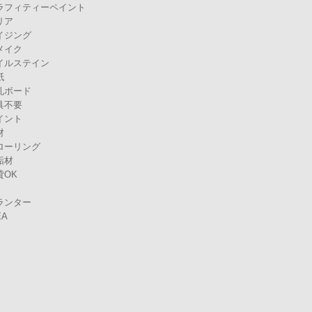
ラフィティーペイント
リア
イジング
メイク
イルステイン
紙
孔ボード
具不要
イント
材
ローリング
垢材
貸OK
ランター
EA