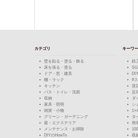
カテゴリ
キーワ
壁を貼る・塗る・飾る
鉄
床を張る・塗る
SU
ドア・窓・建具
DI
棚・ラック
#
キッチン
賃
バス・トイレ・洗面
足
収納
ダ
家具・照明
シ
雑貨・小物
1×
グリーン・ガーデニング
タ
庭・エクステリア
簡
メンテナンス・お掃除
10
DIYのHowTo
収