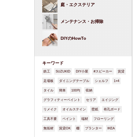
庭・エクステリア
メンテナンス・お掃除
DIYのHowTo
キーワード
鉄工
SUZUKID
DIY小屋
#スピーカー
賃貸
足場板
ダイニングテーブル
シェルフ
1×4
タイル
簡単
100均
収納
グラフィティーペイント
セリア
エイジング
リメイク
オイルステイン
壁紙
有孔ボード
工具不要
ペイント
端材
フローリング
無垢材
賃貸OK
棚
プランター
IKEA