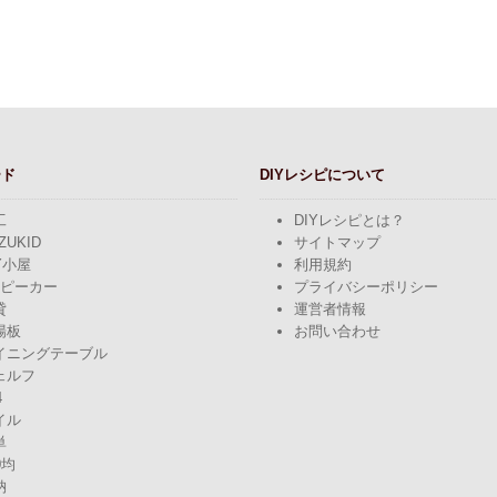
ード
DIYレシピについて
工
DIYレシピとは？
ZUKID
サイトマップ
Y小屋
利用規約
スピーカー
プライバシーポリシー
貸
運営者情報
場板
お問い合わせ
イニングテーブル
ェルフ
4
イル
単
0均
納