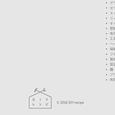
グ
セ
エ
リ
オ
壁
有
工
ペ
端
フ
無
賃
棚
プ
IK
© 2016 DIY-recipe