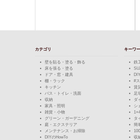
カテゴリ
キーワ
壁を貼る・塗る・飾る
鉄
床を張る・塗る
SU
ドア・窓・建具
DI
棚・ラック
#
キッチン
賃
バス・トイレ・洗面
足
収納
ダ
家具・照明
シ
雑貨・小物
1×
グリーン・ガーデニング
タ
庭・エクステリア
簡
メンテナンス・お掃除
10
DIYのHowTo
収