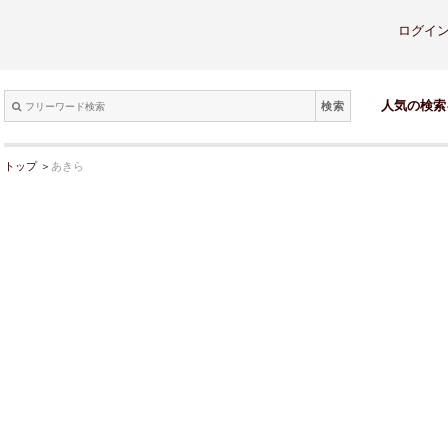
ログイ
検索
人気の検索
トップ
＞
あきら