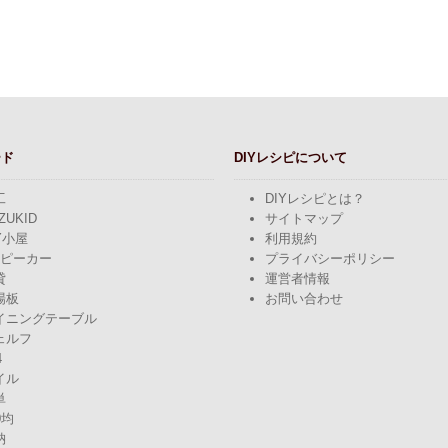
ード
DIYレシピについて
工
DIYレシピとは？
ZUKID
サイトマップ
Y小屋
利用規約
スピーカー
プライバシーポリシー
貸
運営者情報
場板
お問い合わせ
イニングテーブル
ェルフ
4
イル
単
0均
納