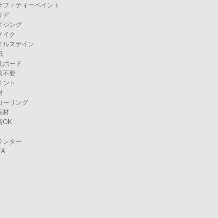
ラフィティーペイント
リア
イジング
メイク
イルステイン
紙
孔ボード
具不要
イント
材
ローリング
垢材
貸OK
ランター
EA