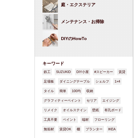
庭・エクステリア
メンテナンス・お掃除
DIYのHowTo
キーワード
鉄工
SUZUKID
DIY小屋
#スピーカー
賃貸
足場板
ダイニングテーブル
シェルフ
1×4
タイル
簡単
100均
収納
グラフィティーペイント
セリア
エイジング
リメイク
オイルステイン
壁紙
有孔ボード
工具不要
ペイント
端材
フローリング
無垢材
賃貸OK
棚
プランター
IKEA