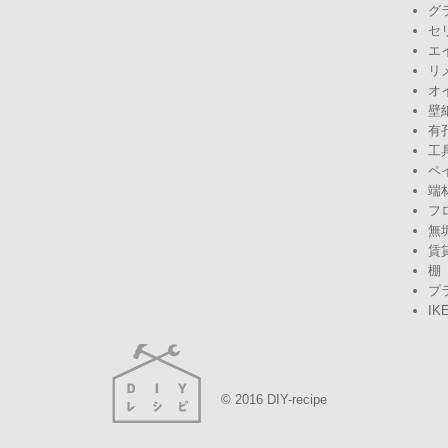
グ
セ
エ
リ
オ
壁
有
工
ペ
端
フ
無
賃
棚
プ
IK
© 2016 DIY-recipe