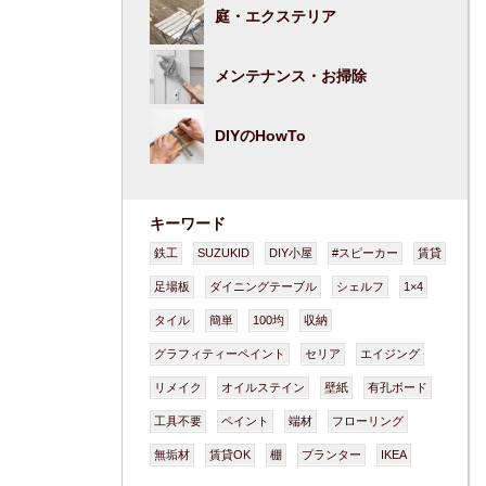
庭・エクステリア
メンテナンス・お掃除
DIYのHowTo
キーワード
鉄工
SUZUKID
DIY小屋
#スピーカー
賃貸
足場板
ダイニングテーブル
シェルフ
1×4
タイル
簡単
100均
収納
グラフィティーペイント
セリア
エイジング
リメイク
オイルステイン
壁紙
有孔ボード
工具不要
ペイント
端材
フローリング
無垢材
賃貸OK
棚
プランター
IKEA