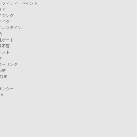
ラフィティーペイント
リア
イジング
メイク
イルステイン
紙
孔ボード
具不要
イント
材
ローリング
垢材
貸OK
ランター
EA