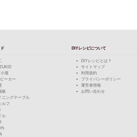
ード
DIYレシピについて
工
DIYレシピとは？
ZUKID
サイトマップ
Y小屋
利用規約
スピーカー
プライバシーポリシー
貸
運営者情報
場板
お問い合わせ
イニングテーブル
ェルフ
4
イル
単
0均
納