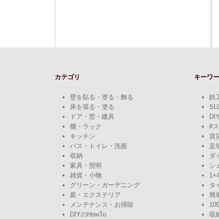
カテゴリ
キーワ
壁を貼る・塗る・飾る
鉄
床を張る・塗る
SU
ドア・窓・建具
DI
棚・ラック
#
キッチン
賃
バス・トイレ・洗面
足
収納
ダ
家具・照明
シ
雑貨・小物
1×
グリーン・ガーデニング
タ
庭・エクステリア
簡
メンテナンス・お掃除
10
DIYのHowTo
収