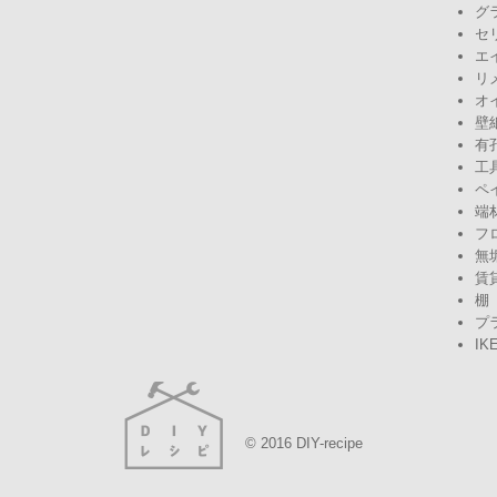
グ
セ
エ
リ
オ
壁
有
工
ペ
端
フ
無
賃
棚
プ
IK
© 2016 DIY-recipe