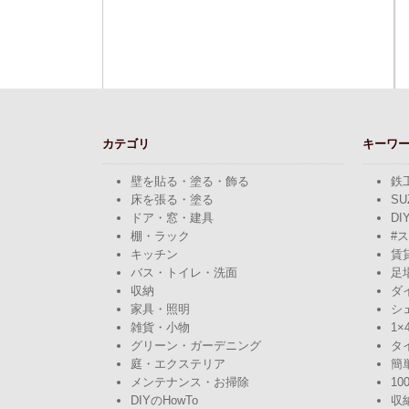
カテゴリ
キーワ
壁を貼る・塗る・飾る
鉄
床を張る・塗る
SU
ドア・窓・建具
DI
棚・ラック
#
キッチン
賃
バス・トイレ・洗面
足
収納
ダ
家具・照明
シ
雑貨・小物
1×
グリーン・ガーデニング
タ
庭・エクステリア
簡
メンテナンス・お掃除
10
DIYのHowTo
収