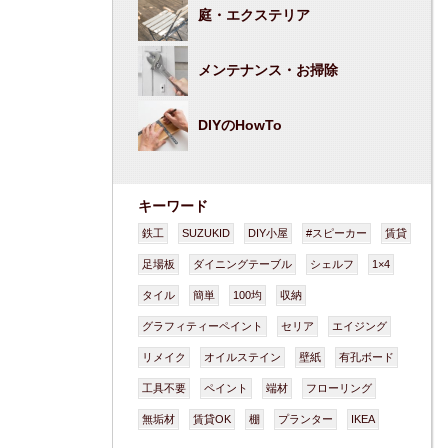
庭・エクステリア
メンテナンス・お掃除
DIYのHowTo
キーワード
鉄工
SUZUKID
DIY小屋
#スピーカー
賃貸
足場板
ダイニングテーブル
シェルフ
1×4
タイル
簡単
100均
収納
グラフィティーペイント
セリア
エイジング
リメイク
オイルステイン
壁紙
有孔ボード
工具不要
ペイント
端材
フローリング
無垢材
賃貸OK
棚
プランター
IKEA