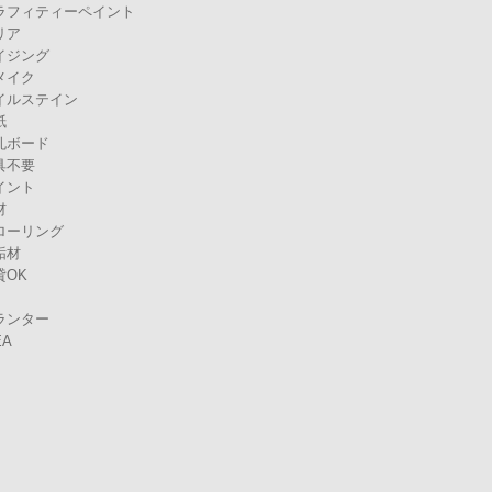
ラフィティーペイント
リア
イジング
メイク
イルステイン
紙
孔ボード
具不要
イント
材
ローリング
垢材
貸OK
ランター
EA