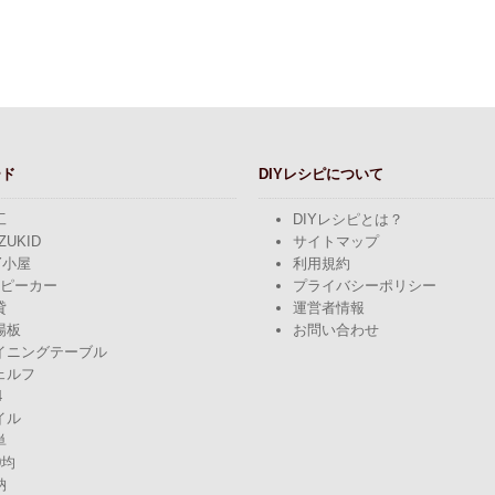
ード
DIYレシピについて
工
DIYレシピとは？
ZUKID
サイトマップ
Y小屋
利用規約
スピーカー
プライバシーポリシー
貸
運営者情報
場板
お問い合わせ
イニングテーブル
ェルフ
4
イル
単
0均
納