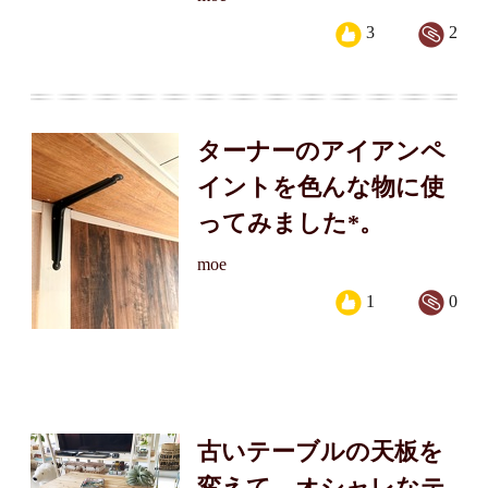
3
2
ターナーのアイアンペ
イントを色んな物に使
ってみました*。
moe
1
0
古いテーブルの天板を
変えて、オシャレなテ