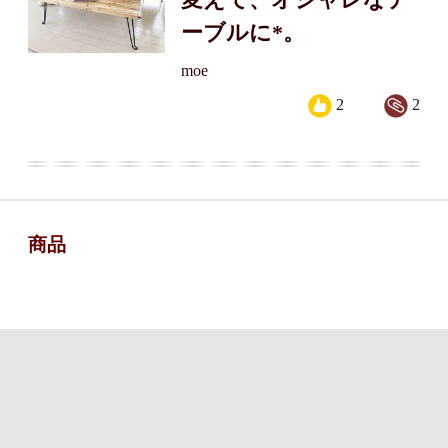
ーブルに*。
moe
2
2
商品