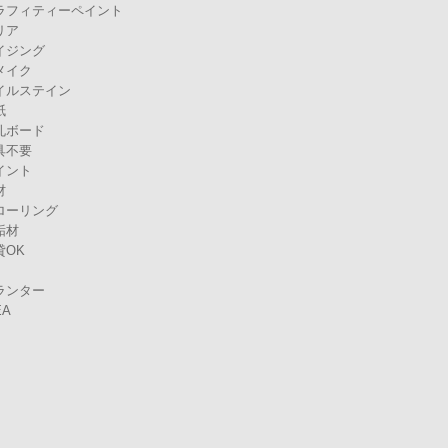
ラフィティーペイント
リア
イジング
メイク
イルステイン
紙
孔ボード
具不要
イント
材
ローリング
垢材
貸OK
ランター
EA