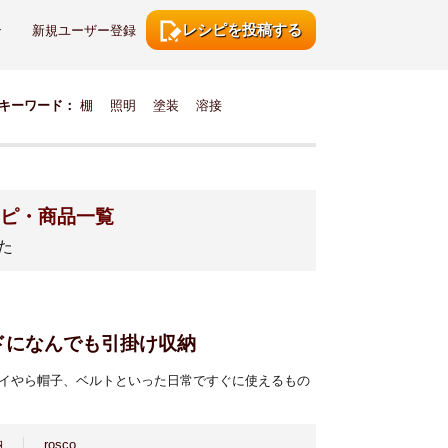
レシピを投稿する
ン
新規ユーザー登録
キーワード：
棚
照明
塗装
溶接
シピ・商品一覧
た
ドになんでも引掛け収納
イやら帽子、ベルトといった日常ですぐに使えるもの
納
rosco