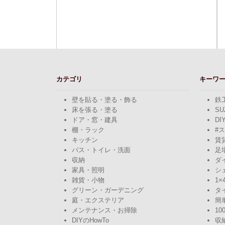
カテゴリ
キーワ
壁を貼る・塗る・飾る
鉄
床を張る・塗る
SU
ドア・窓・建具
DI
棚・ラック
#
キッチン
賃
バス・トイレ・洗面
足
収納
ダ
家具・照明
シ
雑貨・小物
1×
グリーン・ガーデニング
タ
庭・エクステリア
簡
メンテナンス・お掃除
10
DIYのHowTo
収