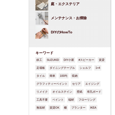
庭・エクステリア
メンテナンス・お掃除
DIYのHowTo
キーワード
鉄工
SUZUKID
DIY小屋
#スピーカー
賃貸
足場板
ダイニングテーブル
シェルフ
1×4
タイル
簡単
100均
収納
グラフィティーペイント
セリア
エイジング
リメイク
オイルステイン
壁紙
有孔ボード
工具不要
ペイント
端材
フローリング
無垢材
賃貸OK
棚
プランター
IKEA