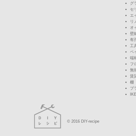
グ
セ
エ
リ
オ
壁
有
工
ペ
端
フ
無
賃
棚
プ
IK
© 2016 DIY-recipe