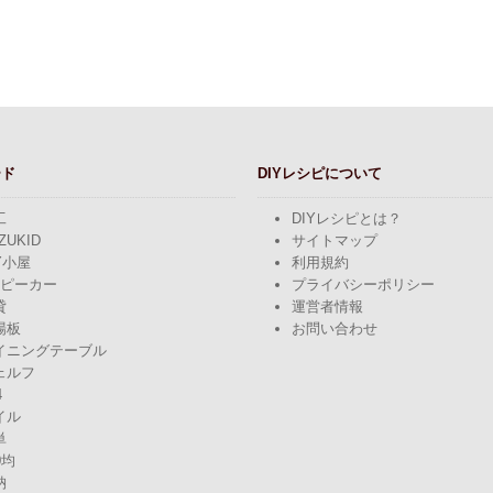
ード
DIYレシピについて
工
DIYレシピとは？
ZUKID
サイトマップ
Y小屋
利用規約
スピーカー
プライバシーポリシー
貸
運営者情報
場板
お問い合わせ
イニングテーブル
ェルフ
4
イル
単
0均
納