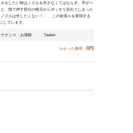
タをしたい時はノズルを外さなくてはならず、手がベ
と、指で押す部分の根元からポッキリ折れてしまった
もノズルは外したくない！」 この欲張りを実現する
にしています。
ンテナンス・お掃除
Taatan
0円
かかった費用：