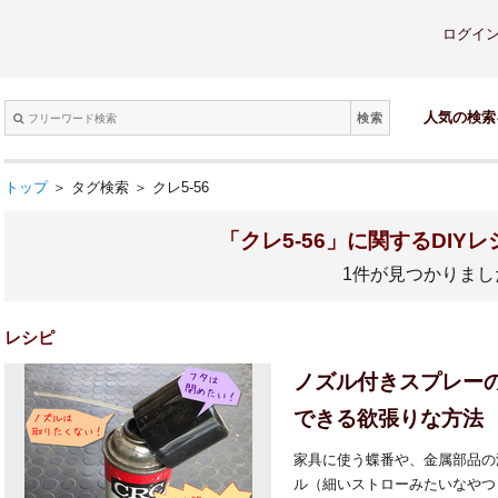
ログイ
検索
人気の検索
トップ
＞ タグ検索 ＞ クレ5-56
「クレ5-56」に関するDIY
1件が見つかりまし
レシピ
ノズル付きスプレー
できる欲張りな方法
家具に使う蝶番や、金属部品の
ル（細いストローみたいなやつ