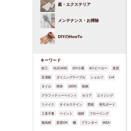
庭・エクステリア
メンテナンス・お掃除
DIYのHowTo
キーワード
鉄工
SUZUKID
DIY小屋
#スピーカー
賃貸
足場板
ダイニングテーブル
シェルフ
1×4
タイル
簡単
100均
収納
グラフィティーペイント
セリア
エイジング
リメイク
オイルステイン
壁紙
有孔ボード
工具不要
ペイント
端材
フローリング
無垢材
賃貸OK
棚
プランター
IKEA