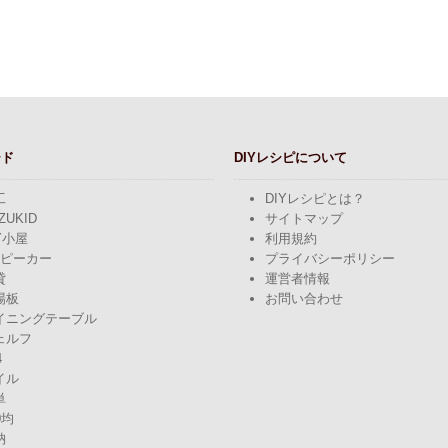
ード
DIYレシピについて
工
DIYレシピとは？
ZUKID
サイトマップ
Y小屋
利用規約
スピーカー
プライバシーポリシー
貸
運営者情報
場板
お問い合わせ
イニングテーブル
ェルフ
4
イル
単
0均
納