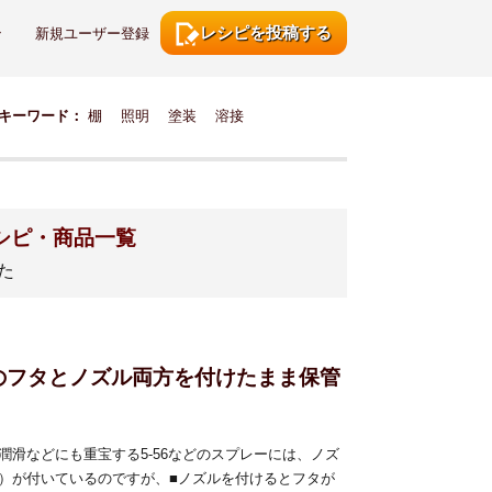
レシピを投稿する
ン
新規ユーザー登録
キーワード：
棚
照明
塗装
溶接
レシピ・商品一覧
た
のフタとノズル両方を付けたまま保管
潤滑などにも重宝する5-56などのスプレーには、ノズ
）が付いているのですが、■ノズルを付けるとフタが