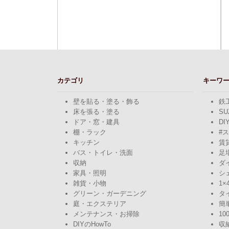
カテゴリ
キーワ
壁を貼る・塗る・飾る
鉄
床を張る・塗る
SU
ドア・窓・建具
DI
棚・ラック
#
キッチン
賃
バス・トイレ・洗面
足
収納
ダ
家具・照明
シ
雑貨・小物
1×
グリーン・ガーデニング
タ
庭・エクステリア
簡
メンテナンス・お掃除
10
DIYのHowTo
収