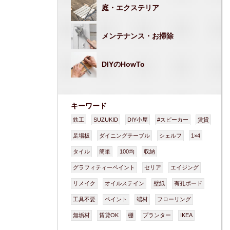
庭・エクステリア
メンテナンス・お掃除
DIYのHowTo
キーワード
鉄工
SUZUKID
DIY小屋
#スピーカー
賃貸
足場板
ダイニングテーブル
シェルフ
1×4
タイル
簡単
100均
収納
グラフィティーペイント
セリア
エイジング
リメイク
オイルステイン
壁紙
有孔ボード
工具不要
ペイント
端材
フローリング
無垢材
賃貸OK
棚
プランター
IKEA