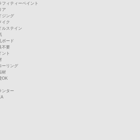
ラフィティーペイント
リア
イジング
メイク
イルステイン
紙
孔ボード
具不要
イント
材
ローリング
垢材
貸OK
ランター
EA