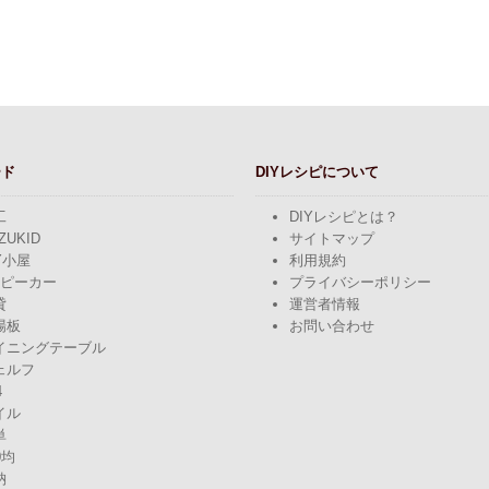
ード
DIYレシピについて
工
DIYレシピとは？
ZUKID
サイトマップ
Y小屋
利用規約
スピーカー
プライバシーポリシー
貸
運営者情報
場板
お問い合わせ
イニングテーブル
ェルフ
4
イル
単
0均
納