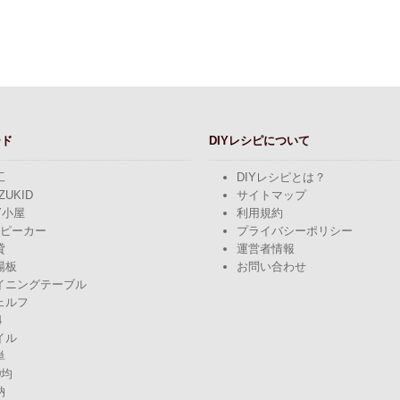
ード
DIYレシピについて
工
DIYレシピとは？
ZUKID
サイトマップ
Y小屋
利用規約
スピーカー
プライバシーポリシー
貸
運営者情報
場板
お問い合わせ
イニングテーブル
ェルフ
4
イル
単
0均
納