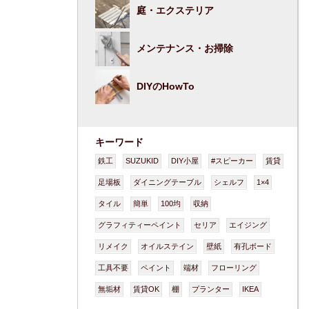
庭・エクステリア
メンテナンス・お掃除
DIYのHowTo
キーワード
鉄工
SUZUKID
DIY小屋
#スピーカー
賃貸
足場板
ダイニングテーブル
シェルフ
1×4
タイル
簡単
100均
収納
グラフィティーペイント
セリア
エイジング
リメイク
オイルステイン
壁紙
有孔ボード
工具不要
ペイント
端材
フローリング
無垢材
賃貸OK
棚
プランター
IKEA