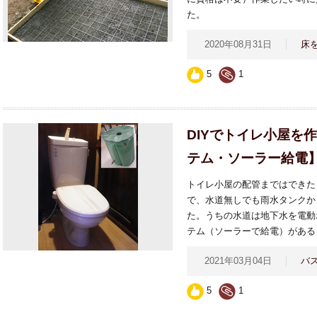
た。
2020年08月31日
床
5
1
DIYでトイレ小屋を
テム・ソーラー給電
トイレ小屋の配管まではできた
で、水道無しでも雨水タンクか
た。うちの水道は地下水を電動
テム（ソーラーで給電）がある
2021年03月04日
バ
5
1