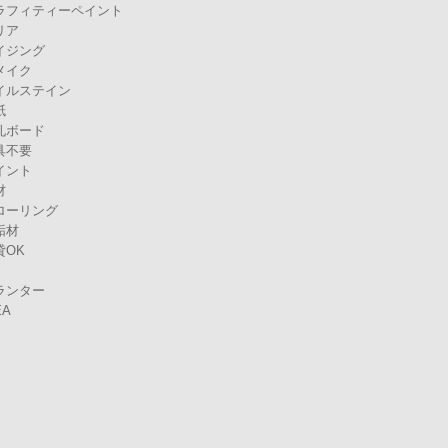
ラフィティーペイント
リア
イジング
メイク
イルステイン
紙
孔ボード
具不要
イント
材
ローリング
垢材
貸OK
ランター
EA