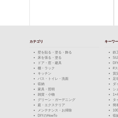
カテゴリ
キーワ
壁を貼る・塗る・飾る
鉄
床を張る・塗る
SU
ドア・窓・建具
DI
棚・ラック
#
キッチン
賃
バス・トイレ・洗面
足
収納
ダ
家具・照明
シ
雑貨・小物
1×
グリーン・ガーデニング
タ
庭・エクステリア
簡
メンテナンス・お掃除
10
DIYのHowTo
収