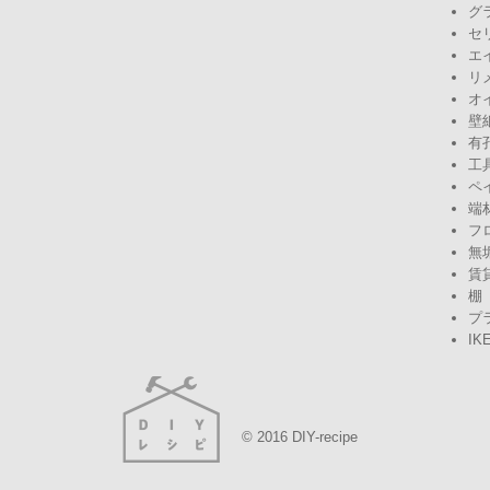
グ
セ
エ
リ
オ
壁
有
工
ペ
端
フ
無
賃
棚
プ
IK
© 2016 DIY-recipe