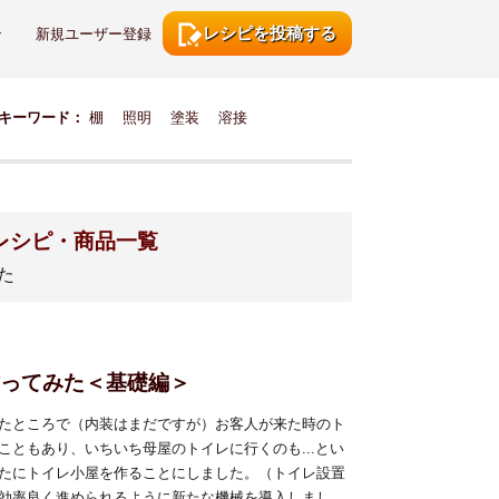
レシピを投稿する
ン
新規ユーザー登録
キーワード：
棚
照明
塗装
溶接
レシピ・商品一覧
た
作ってみた＜基礎編＞
たところで（内装はまだですが）お客人が来た時のト
こともあり、いちいち母屋のトイレに行くのも...とい
たにトイレ小屋を作ることにしました。（トイレ設置
効率良く進められるように新たな機械を導入しまし