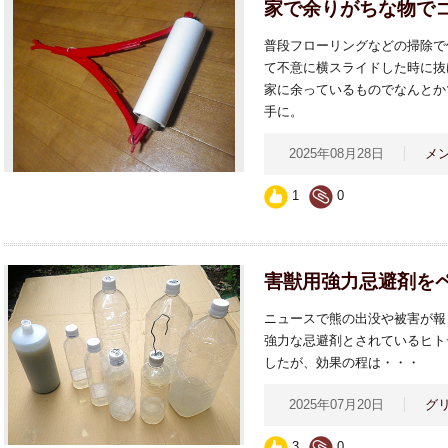
家で余りがちな物でコ
普段フローリングなどの掃除で
て不意に横スライドした時に抜
家に余っているものでなんとか
手に。
2025年08月28日
メ
1
0
害獣用強力忌避剤を
ニュースで熊の出没や被害が報
強力な忌避剤とされているヒト
したが、効果の程は・・・
2025年07月20日
グ
3
0