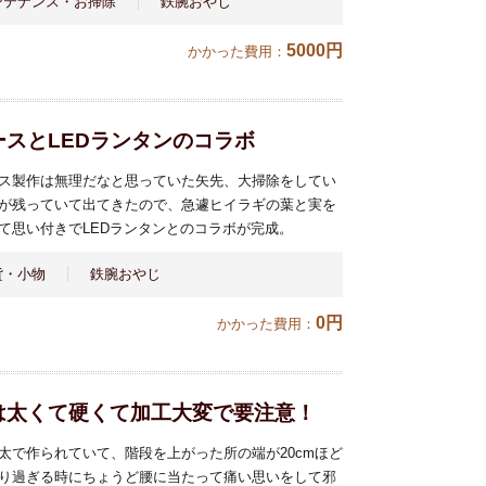
ンテナンス・お掃除
鉄腕おやじ
5000円
かかった費用：
スとLEDランタンのコラボ
ス製作は無理だなと思っていた矢先、大掃除をしてい
が残っていて出てきたので、急遽ヒイラギの葉と実を
て思い付きでLEDランタンとのコラボが完成。
貨・小物
鉄腕おやじ
0円
かかった費用：
は太くて硬くて加工大変で要注意！
太で作られていて、階段を上がった所の端が20cmほど
り過ぎる時にちょうど腰に当たって痛い思いをして邪