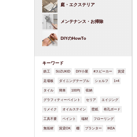
庭・エクステリア
メンテナンス・お掃除
DIYのHowTo
キーワード
鉄工
SUZUKID
DIY小屋
#スピーカー
賃貸
足場板
ダイニングテーブル
シェルフ
1×4
タイル
簡単
100均
収納
グラフィティーペイント
セリア
エイジング
リメイク
オイルステイン
壁紙
有孔ボード
工具不要
ペイント
端材
フローリング
無垢材
賃貸OK
棚
プランター
IKEA