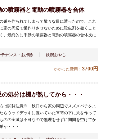
動の噴霧器と電動の噴霧器を合体
の巣を作られてしまって散々な目に遭ったので、これ
に家の周辺で巣作りさせないために殺虫剤を撒くこと
く、最終的に手動の噴霧器と電動の噴霧器の合体技に
ンテナンス・お掃除
鉄腕おやじ
3700円
かかった費用：
巣の処分は機が熟してから・・・
方は閲覧注意※ 秋口から家の周辺でスズメバチをよ
たらウッドデッキに置いていた箪笥の下に巣を作って
ものの全滅は不可なので無理をせずに期間を空けてか
巣が・・・