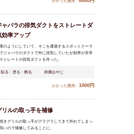
6000円
かかった費用：
ジャバラの排気ダクトをストレートダ
気効率アップ
庫のようにしていて、そこを通過するスポットクーラ
でジャバラのダクトで外に排気していたが効率が非常
ストレートの排気ダクトを作った。
を貼る・塗る・飾る
鉄腕おやじ
1000円
かかった費用：
グリルの取っ手を補修
焼きグリルの取っ手がグラグラしてきて外れてしまっ
高いので補修してみることに。