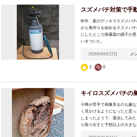
スズメバチ対策で手
昨年、家のデッキでスズメバチ
から巣作りを始めるスズメバチ
にしたところ噴霧器の調子が悪
いきついた。
2026年04月27日
メ
2
0
キイロスズメバチの
※蜂が苦手で画像見るのも嫌な
く見かけるようになったと思っ
しまったようで、退治してみた
ら取り出すと予想以上の大きな