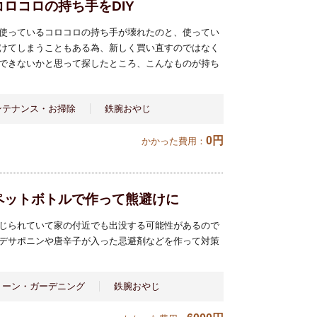
ロコロの持ち手をDIY
使っているコロコロの持ち手が壊れたのと、使ってい
けてしまうこともある為、新しく買い直すのではなく
できないかと思って探したところ、こんなものが持ち
ンテナンス・お掃除
鉄腕おやじ
0円
かかった費用：
ペットボトルで作って熊避けに
じられていて家の付近でも出没する可能性があるので
デサポニンや唐辛子が入った忌避剤などを作って対策
リーン・ガーデニング
鉄腕おやじ